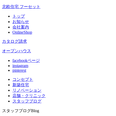
北欧住宅 フーセット
トップ
お知らせ
会社案内
OnlineShop
カタログ請求
オープンハウス
facebookページ
instagram
pinterest
コンセプト
新築住宅
リノベ
ーション
店舗
・クリニック
スタッフ
ブログ
スタッフブログ
Blog