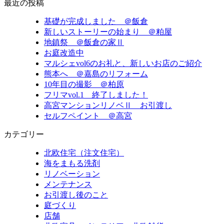
最近の投稿
基礎が完成しました ＠飯倉
新しいストーリーの始まり ＠粕屋
地鎮祭 ＠飯倉の家Ⅱ
お庭改造中
マルシェvol6のお礼と、新しいお店のご紹介
熊本へ ＠嘉島のリフォーム
10年目の撮影 ＠柏原
フリマvol.1 終了しました！
高宮マンションリノベⅡ お引渡し
セルフペイント ＠高宮
カテゴリー
北欧住宅（注文住宅）
海をまもる洗剤
リノベーション
メンテナンス
お引渡し後のこと
庭づくり
店舗