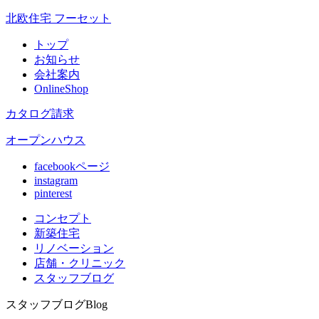
北欧住宅 フーセット
トップ
お知らせ
会社案内
OnlineShop
カタログ請求
オープンハウス
facebookページ
instagram
pinterest
コンセプト
新築住宅
リノベ
ーション
店舗
・クリニック
スタッフ
ブログ
スタッフブログ
Blog