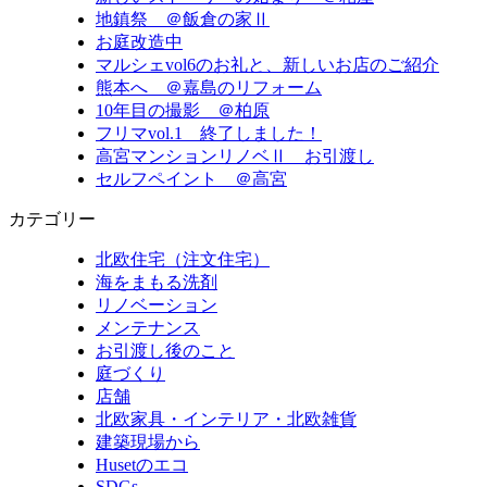
地鎮祭 ＠飯倉の家Ⅱ
お庭改造中
マルシェvol6のお礼と、新しいお店のご紹介
熊本へ ＠嘉島のリフォーム
10年目の撮影 ＠柏原
フリマvol.1 終了しました！
高宮マンションリノベⅡ お引渡し
セルフペイント ＠高宮
カテゴリー
北欧住宅（注文住宅）
海をまもる洗剤
リノベーション
メンテナンス
お引渡し後のこと
庭づくり
店舗
北欧家具・インテリア・北欧雑貨
建築現場から
Husetのエコ
SDGs