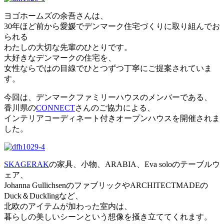
ヨゴホームズの余吾さんは、
30年ほど前から愛媛でデンマーク住宅づくりに取り組んでお
られる
わたしの大切な先輩のひとりです。
大好きなデンマークの住宅を、
女性ならではの目線でひとつずつ丁寧にご提案されていま
す。
今回は、デンマークファミリーハウスのメンバーである、
香川県の
CONNECT
さんのご協力による、
インテリアコーディネート付きオープンハウスを開催されま
した。
SKAGERAK
の家具、小物、ARABIA、Eva soloのテーブルウ
ェア、
Johanna GullichsenのファブリックやARCHITECTMADEの
Duck＆Ducklingなど、
北欧のアイテムが加わった室内は、
暮らしの美しいシーンという想像を掻き立ててくれます。