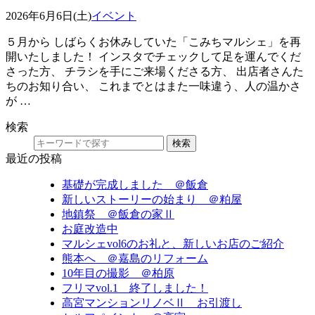
2026年6月6日(土)
イベント
５月から しばらくお休みしていた「こみちマルシェ」を再
開いたしました！ インスタでチェックして足を運んでくだ
さった方、 チラシを手にご来場くださる方、 出店者さんた
ちのお知り合い、 これまでとはまた一味違う、人の温かさ
が …
検索
検索
最近の投稿
基礎が完成しました ＠飯倉
新しいストーリーの始まり ＠粕屋
地鎮祭 ＠飯倉の家Ⅱ
お庭改造中
マルシェvol6のお礼と、新しいお店のご紹介
熊本へ ＠嘉島のリフォーム
10年目の撮影 ＠柏原
フリマvol.1 終了しました！
高宮マンションリノベⅡ お引渡し