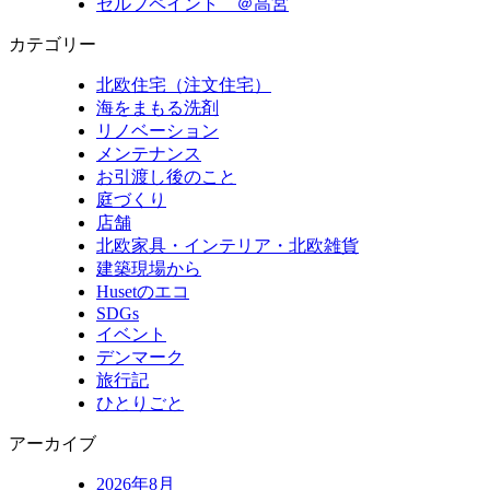
セルフペイント ＠高宮
カテゴリー
北欧住宅（注文住宅）
海をまもる洗剤
リノベーション
メンテナンス
お引渡し後のこと
庭づくり
店舗
北欧家具・インテリア・北欧雑貨
建築現場から
Husetのエコ
SDGs
イベント
デンマーク
旅行記
ひとりごと
アーカイブ
2026年8月