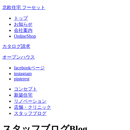
北欧住宅 フーセット
トップ
お知らせ
会社案内
OnlineShop
カタログ請求
オープンハウス
facebookページ
instagram
pinterest
コンセプト
新築住宅
リノベ
ーション
店舗
・クリニック
スタッフ
ブログ
スタッフブログ
Blog