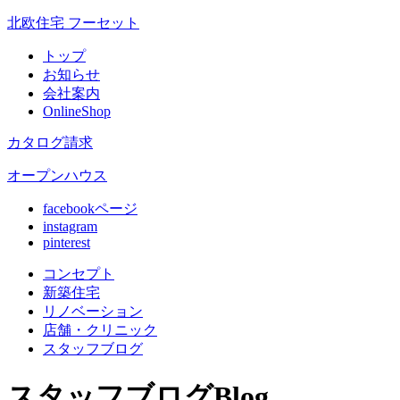
北欧住宅 フーセット
トップ
お知らせ
会社案内
OnlineShop
カタログ請求
オープンハウス
facebookページ
instagram
pinterest
コンセプト
新築住宅
リノベ
ーション
店舗
・クリニック
スタッフ
ブログ
スタッフブログ
Blog