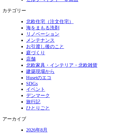
カテゴリー
北欧住宅（注文住宅）
海をまもる洗剤
リノベーション
メンテナンス
お引渡し後のこと
庭づくり
店舗
北欧家具・インテリア・北欧雑貨
建築現場から
Husetのエコ
SDGs
イベント
デンマーク
旅行記
ひとりごと
アーカイブ
2026年8月