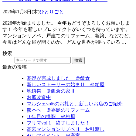
2026年1月8日(木)
ひとりごと
2026年が始まりました。 今年もどうぞよろしくお願いしま
す！ 今年も新しいプロジェクトがいくつも待っています。
マンションリノベ、戸建てのリフォーム、新築、などなど。
今度はどんな扉が開くのか、 どんな世界が待っている …
検索
検索
最近の投稿
基礎が完成しました ＠飯倉
新しいストーリーの始まり ＠粕屋
地鎮祭 ＠飯倉の家Ⅱ
お庭改造中
マルシェvol6のお礼と、新しいお店のご紹介
熊本へ ＠嘉島のリフォーム
10年目の撮影 ＠柏原
フリマvol.1 終了しました！
高宮マンションリノベⅡ お引渡し
セルフペイント ＠高宮