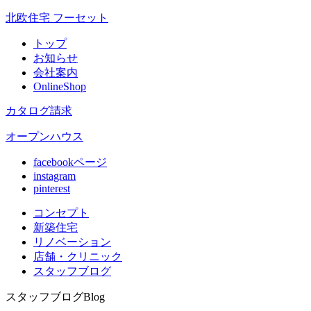
北欧住宅 フーセット
トップ
お知らせ
会社案内
OnlineShop
カタログ請求
オープンハウス
facebookページ
instagram
pinterest
コンセプト
新築住宅
リノベ
ーション
店舗
・クリニック
スタッフ
ブログ
スタッフブログ
Blog