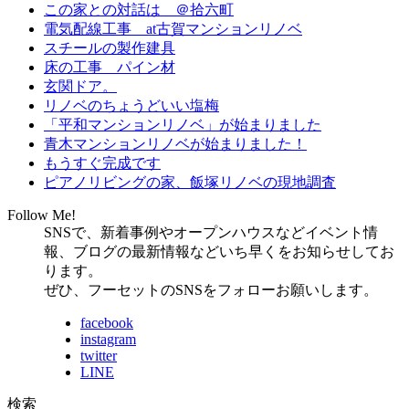
この家との対話は ＠拾六町
電気配線工事 at古賀マンションリノベ
スチールの製作建具
床の工事 パイン材
玄関ドア。
リノベのちょうどいい塩梅
「平和マンションリノベ」が始まりました
青木マンションリノベが始まりました！
もうすぐ完成です
ピアノリビングの家、飯塚リノベの現地調査
Follow Me!
SNSで、新着事例やオープンハウスなどイベント情
報、ブログの最新情報などいち早くをお知らせしてお
ります。
ぜひ、フーセットのSNSをフォローお願いします。
facebook
instagram
twitter
LINE
検索