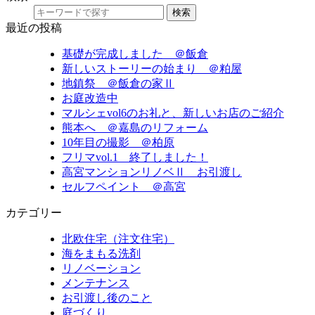
検索
最近の投稿
基礎が完成しました ＠飯倉
新しいストーリーの始まり ＠粕屋
地鎮祭 ＠飯倉の家Ⅱ
お庭改造中
マルシェvol6のお礼と、新しいお店のご紹介
熊本へ ＠嘉島のリフォーム
10年目の撮影 ＠柏原
フリマvol.1 終了しました！
高宮マンションリノベⅡ お引渡し
セルフペイント ＠高宮
カテゴリー
北欧住宅（注文住宅）
海をまもる洗剤
リノベーション
メンテナンス
お引渡し後のこと
庭づくり