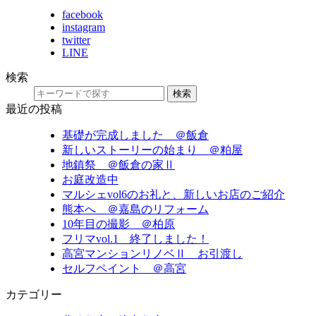
facebook
instagram
twitter
LINE
検索
検索
最近の投稿
基礎が完成しました ＠飯倉
新しいストーリーの始まり ＠粕屋
地鎮祭 ＠飯倉の家Ⅱ
お庭改造中
マルシェvol6のお礼と、新しいお店のご紹介
熊本へ ＠嘉島のリフォーム
10年目の撮影 ＠柏原
フリマvol.1 終了しました！
高宮マンションリノベⅡ お引渡し
セルフペイント ＠高宮
カテゴリー