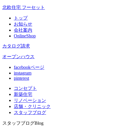
北欧住宅 フーセット
トップ
お知らせ
会社案内
OnlineShop
カタログ請求
オープンハウス
facebookページ
instagram
pinterest
コンセプト
新築住宅
リノベ
ーション
店舗
・クリニック
スタッフ
ブログ
スタッフブログ
Blog