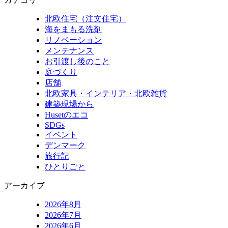
北欧住宅（注文住宅）
海をまもる洗剤
リノベーション
メンテナンス
お引渡し後のこと
庭づくり
店舗
北欧家具・インテリア・北欧雑貨
建築現場から
Husetのエコ
SDGs
イベント
デンマーク
旅行記
ひとりごと
アーカイブ
2026年8月
2026年7月
2026年6月