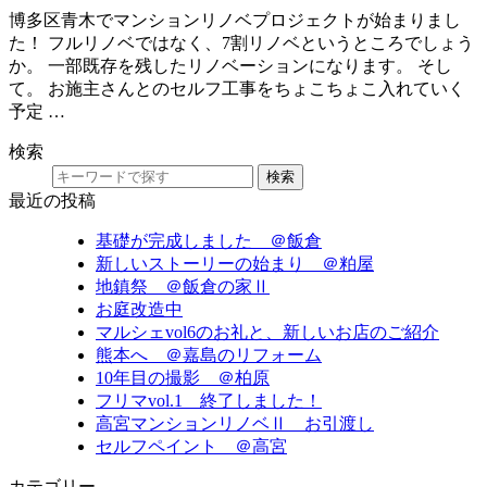
博多区青木でマンションリノベプロジェクトが始まりまし
た！ フルリノベではなく、7割リノベというところでしょう
か。 一部既存を残したリノベーションになります。 そし
て。 お施主さんとのセルフ工事をちょこちょこ入れていく
予定 …
検索
検索
最近の投稿
基礎が完成しました ＠飯倉
新しいストーリーの始まり ＠粕屋
地鎮祭 ＠飯倉の家Ⅱ
お庭改造中
マルシェvol6のお礼と、新しいお店のご紹介
熊本へ ＠嘉島のリフォーム
10年目の撮影 ＠柏原
フリマvol.1 終了しました！
高宮マンションリノベⅡ お引渡し
セルフペイント ＠高宮
カテゴリー