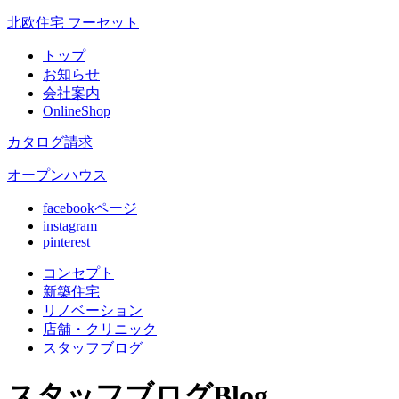
北欧住宅 フーセット
トップ
お知らせ
会社案内
OnlineShop
カタログ請求
オープンハウス
facebookページ
instagram
pinterest
コンセプト
新築住宅
リノベ
ーション
店舗
・クリニック
スタッフ
ブログ
スタッフブログ
Blog