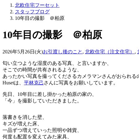
北欧住宅フーセット
スタッフブログ
10年目の撮影 ＠柏原
10年目の撮影 ＠柏原
2026年5月26日(火)
お引渡し後のこと
,
北欧住宅（注文住宅）
,
匂い立つような湿度のある写真、と言いますか、
そこでの時間が共有されるような、
あったかい写真を撮ってくださるカメラマンさんがおられる
Husetは、
平林克己
さんに写真をお願いしています。
先日、10年目に差し掛かった柏原の家の、
「今」を撮影していただきました。
落書きを消した壁、
キズが増えた床、
一品ずつ増えていった照明や雑貨、
何度も配置を変えてみた家具、