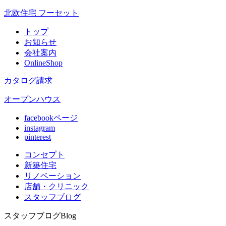
北欧住宅 フーセット
トップ
お知らせ
会社案内
OnlineShop
カタログ請求
オープンハウス
facebookページ
instagram
pinterest
コンセプト
新築住宅
リノベ
ーション
店舗
・クリニック
スタッフ
ブログ
スタッフブログ
Blog