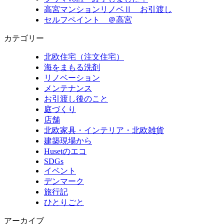
高宮マンションリノベⅡ お引渡し
セルフペイント ＠高宮
カテゴリー
北欧住宅（注文住宅）
海をまもる洗剤
リノベーション
メンテナンス
お引渡し後のこと
庭づくり
店舗
北欧家具・インテリア・北欧雑貨
建築現場から
Husetのエコ
SDGs
イベント
デンマーク
旅行記
ひとりごと
アーカイブ