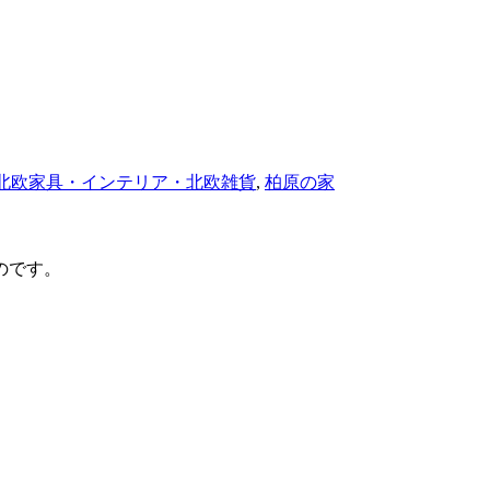
北欧家具・インテリア・北欧雑貨
,
柏原の家
のです。