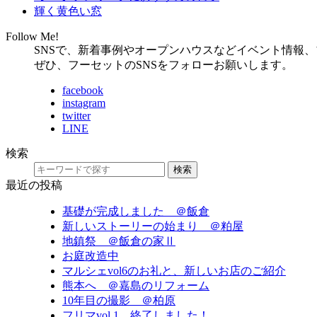
輝く黄色い窓
Follow Me!
SNSで、新着事例やオープンハウスなどイベント情報
ぜひ、フーセットのSNSをフォローお願いします。
facebook
instagram
twitter
LINE
検索
検索
最近の投稿
基礎が完成しました ＠飯倉
新しいストーリーの始まり ＠粕屋
地鎮祭 ＠飯倉の家Ⅱ
お庭改造中
マルシェvol6のお礼と、新しいお店のご紹介
熊本へ ＠嘉島のリフォーム
10年目の撮影 ＠柏原
フリマvol.1 終了しました！