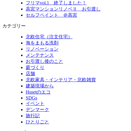
フリマvol.1 終了しました！
高宮マンションリノベⅡ お引渡し
セルフペイント ＠高宮
カテゴリー
北欧住宅（注文住宅）
海をまもる洗剤
リノベーション
メンテナンス
お引渡し後のこと
庭づくり
店舗
北欧家具・インテリア・北欧雑貨
建築現場から
Husetのエコ
SDGs
イベント
デンマーク
旅行記
ひとりごと