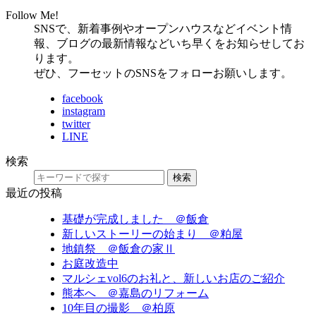
Follow Me!
SNSで、新着事例やオープンハウスなどイベント情
報、ブログの最新情報などいち早くをお知らせしてお
ります。
ぜひ、フーセットのSNSをフォローお願いします。
facebook
instagram
twitter
LINE
検索
検索
最近の投稿
基礎が完成しました ＠飯倉
新しいストーリーの始まり ＠粕屋
地鎮祭 ＠飯倉の家Ⅱ
お庭改造中
マルシェvol6のお礼と、新しいお店のご紹介
熊本へ ＠嘉島のリフォーム
10年目の撮影 ＠柏原