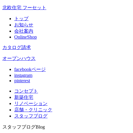
北欧住宅 フーセット
トップ
お知らせ
会社案内
OnlineShop
カタログ請求
オープンハウス
facebookページ
instagram
pinterest
コンセプト
新築住宅
リノベ
ーション
店舗
・クリニック
スタッフ
ブログ
スタッフブログ
Blog