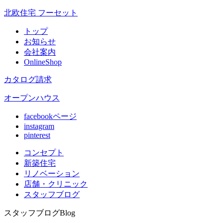
北欧住宅 フーセット
トップ
お知らせ
会社案内
OnlineShop
カタログ請求
オープンハウス
facebookページ
instagram
pinterest
コンセプト
新築住宅
リノベ
ーション
店舗
・クリニック
スタッフ
ブログ
スタッフブログ
Blog