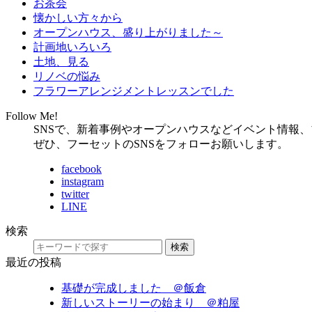
お茶会
懐かしい方々から
オープンハウス、盛り上がりました～
計画地いろいろ
土地、見る
リノベの悩み
フラワーアレンジメントレッスンでした
Follow Me!
SNSで、新着事例やオープンハウスなどイベント情報
ぜひ、フーセットのSNSをフォローお願いします。
facebook
instagram
twitter
LINE
検索
検索
最近の投稿
基礎が完成しました ＠飯倉
新しいストーリーの始まり ＠粕屋