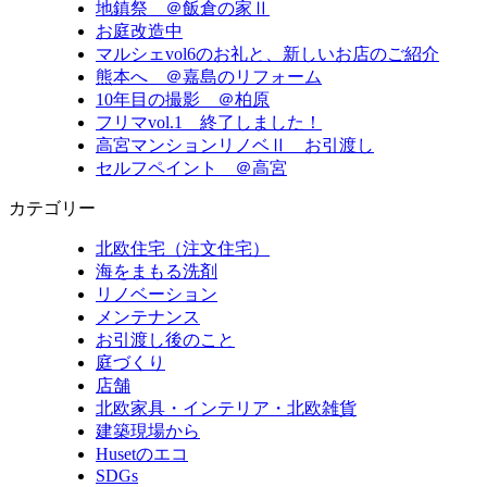
地鎮祭 ＠飯倉の家Ⅱ
お庭改造中
マルシェvol6のお礼と、新しいお店のご紹介
熊本へ ＠嘉島のリフォーム
10年目の撮影 ＠柏原
フリマvol.1 終了しました！
高宮マンションリノベⅡ お引渡し
セルフペイント ＠高宮
カテゴリー
北欧住宅（注文住宅）
海をまもる洗剤
リノベーション
メンテナンス
お引渡し後のこと
庭づくり
店舗
北欧家具・インテリア・北欧雑貨
建築現場から
Husetのエコ
SDGs