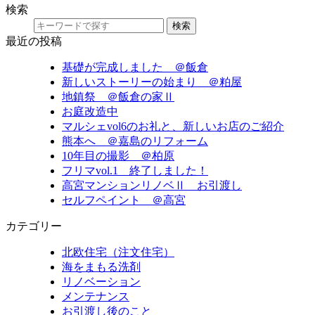
検索
検索
最近の投稿
基礎が完成しました ＠飯倉
新しいストーリーの始まり ＠粕屋
地鎮祭 ＠飯倉の家Ⅱ
お庭改造中
マルシェvol6のお礼と、新しいお店のご紹介
熊本へ ＠嘉島のリフォーム
10年目の撮影 ＠柏原
フリマvol.1 終了しました！
高宮マンションリノベⅡ お引渡し
セルフペイント ＠高宮
カテゴリー
北欧住宅（注文住宅）
海をまもる洗剤
リノベーション
メンテナンス
お引渡し後のこと