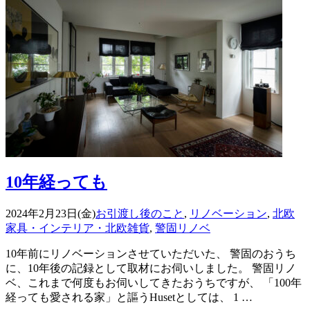
10年経っても
2024年2月23日(金)
お引渡し後のこと
,
リノベーション
,
北欧
家具・インテリア・北欧雑貨
,
警固リノベ
10年前にリノベーションさせていただいた、 警固のおうち
に、10年後の記録として取材にお伺いしました。 警固リノ
ベ、これまで何度もお伺いしてきたおうちですが、 「100年
経っても愛される家」と謳うHusetとしては、 1 …