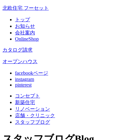
北欧住宅 フーセット
トップ
お知らせ
会社案内
OnlineShop
カタログ請求
オープンハウス
facebookページ
instagram
pinterest
コンセプト
新築住宅
リノベ
ーション
店舗
・クリニック
スタッフ
ブログ
スタッフブログ
Blog