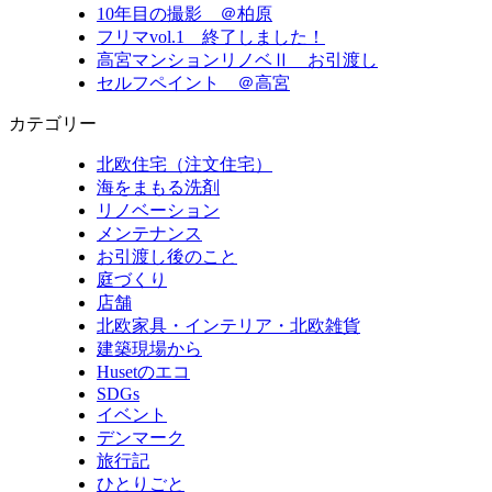
10年目の撮影 ＠柏原
フリマvol.1 終了しました！
高宮マンションリノベⅡ お引渡し
セルフペイント ＠高宮
カテゴリー
北欧住宅（注文住宅）
海をまもる洗剤
リノベーション
メンテナンス
お引渡し後のこと
庭づくり
店舗
北欧家具・インテリア・北欧雑貨
建築現場から
Husetのエコ
SDGs
イベント
デンマーク
旅行記
ひとりごと