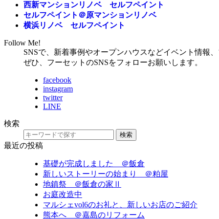
西新マンションリノベ セルフペイント
セルフペイント＠原マンションリノベ
横浜リノベ セルフペイント
Follow Me!
SNSで、新着事例やオープンハウスなどイベント情報
ぜひ、フーセットのSNSをフォローお願いします。
facebook
instagram
twitter
LINE
検索
検索
最近の投稿
基礎が完成しました ＠飯倉
新しいストーリーの始まり ＠粕屋
地鎮祭 ＠飯倉の家Ⅱ
お庭改造中
マルシェvol6のお礼と、新しいお店のご紹介
熊本へ ＠嘉島のリフォーム