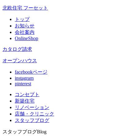
北欧住宅 フーセット
トップ
お知らせ
会社案内
OnlineShop
カタログ請求
オープンハウス
facebookページ
instagram
pinterest
コンセプト
新築住宅
リノベ
ーション
店舗
・クリニック
スタッフ
ブログ
スタッフブログ
Blog