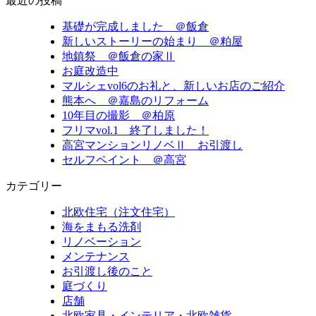
最近の投稿
基礎が完成しました ＠飯倉
新しいストーリーの始まり ＠粕屋
地鎮祭 ＠飯倉の家Ⅱ
お庭改造中
マルシェvol6のお礼と、新しいお店のご紹介
熊本へ ＠嘉島のリフォーム
10年目の撮影 ＠柏原
フリマvol.1 終了しました！
高宮マンションリノベⅡ お引渡し
セルフペイント ＠高宮
カテゴリー
北欧住宅（注文住宅）
海をまもる洗剤
リノベーション
メンテナンス
お引渡し後のこと
庭づくり
店舗
北欧家具・インテリア・北欧雑貨