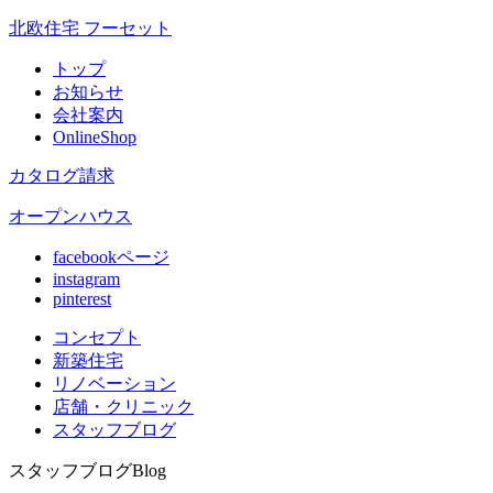
北欧住宅 フーセット
トップ
お知らせ
会社案内
OnlineShop
カタログ請求
オープンハウス
facebookページ
instagram
pinterest
コンセプト
新築住宅
リノベ
ーション
店舗
・クリニック
スタッフ
ブログ
スタッフブログ
Blog