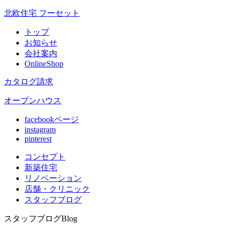
北欧住宅 フーセット
トップ
お知らせ
会社案内
OnlineShop
カタログ請求
オープンハウス
facebookページ
instagram
pinterest
コンセプト
新築住宅
リノベ
ーション
店舗
・クリニック
スタッフ
ブログ
スタッフブログ
Blog