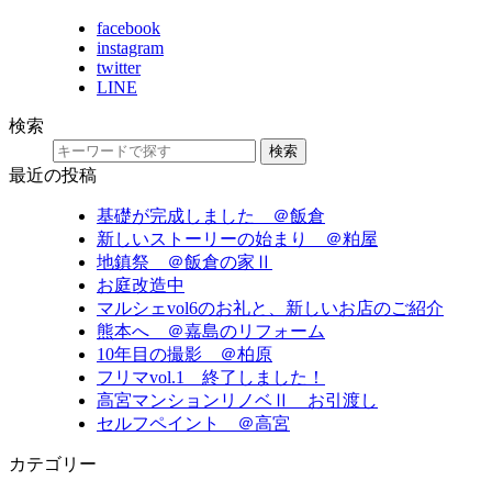
facebook
instagram
twitter
LINE
検索
検索
最近の投稿
基礎が完成しました ＠飯倉
新しいストーリーの始まり ＠粕屋
地鎮祭 ＠飯倉の家Ⅱ
お庭改造中
マルシェvol6のお礼と、新しいお店のご紹介
熊本へ ＠嘉島のリフォーム
10年目の撮影 ＠柏原
フリマvol.1 終了しました！
高宮マンションリノベⅡ お引渡し
セルフペイント ＠高宮
カテゴリー