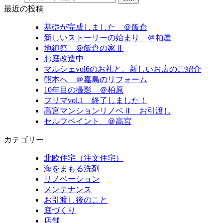
最近の投稿
基礎が完成しました ＠飯倉
新しいストーリーの始まり ＠粕屋
地鎮祭 ＠飯倉の家Ⅱ
お庭改造中
マルシェvol6のお礼と、新しいお店のご紹介
熊本へ ＠嘉島のリフォーム
10年目の撮影 ＠柏原
フリマvol.1 終了しました！
高宮マンションリノベⅡ お引渡し
セルフペイント ＠高宮
カテゴリー
北欧住宅（注文住宅）
海をまもる洗剤
リノベーション
メンテナンス
お引渡し後のこと
庭づくり
店舗