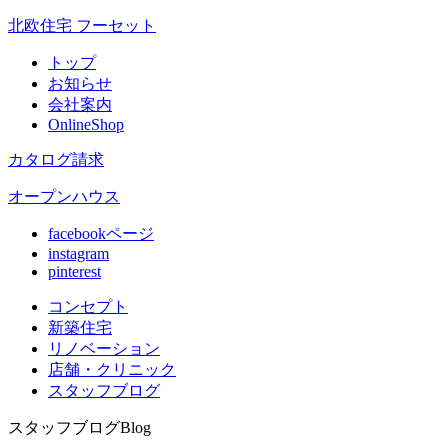
北欧住宅 フーセット
トップ
お知らせ
会社案内
OnlineShop
カタログ請求
オープンハウス
facebookページ
instagram
pinterest
コンセプト
新築住宅
リノベ
ーション
店舗
・クリニック
スタッフ
ブログ
スタッフブログ
Blog