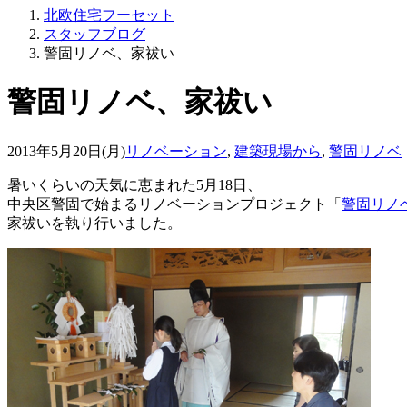
北欧住宅フーセット
スタッフブログ
警固リノベ、家祓い
警固リノベ、家祓い
2013年5月20日(月)
リノベーション
,
建築現場から
,
警固リノベ
暑いくらいの天気に恵まれた5月18日、
中央区警固で始まるリノベーションプロジェクト「
警固リノ
家祓いを執り行いました。