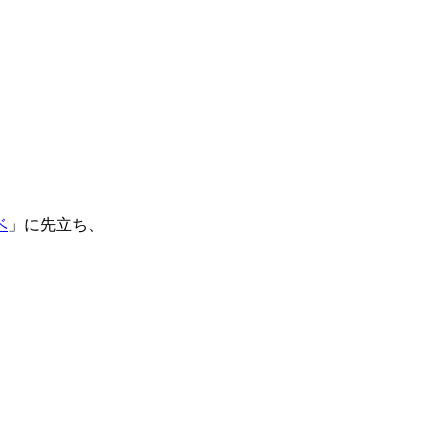
ベ
」に先立ち、