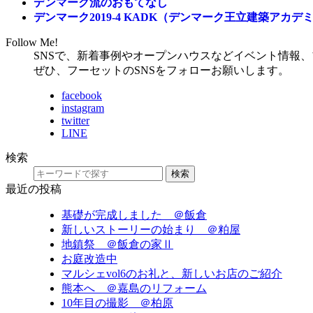
デンマーク流のおもてなし
デンマーク2019-4 KADK（デンマーク王立建築アカデミ
Follow Me!
SNSで、新着事例やオープンハウスなどイベント情報
ぜひ、フーセットのSNSをフォローお願いします。
facebook
instagram
twitter
LINE
検索
検索
最近の投稿
基礎が完成しました ＠飯倉
新しいストーリーの始まり ＠粕屋
地鎮祭 ＠飯倉の家Ⅱ
お庭改造中
マルシェvol6のお礼と、新しいお店のご紹介
熊本へ ＠嘉島のリフォーム
10年目の撮影 ＠柏原