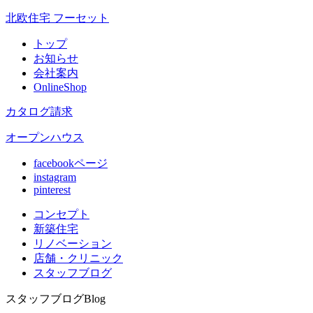
北欧住宅 フーセット
トップ
お知らせ
会社案内
OnlineShop
カタログ請求
オープンハウス
facebookページ
instagram
pinterest
コンセプト
新築住宅
リノベ
ーション
店舗
・クリニック
スタッフ
ブログ
スタッフブログ
Blog