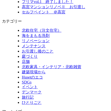
フリマvol.1 終了しました！
高宮マンションリノベⅡ お引渡し
セルフペイント ＠高宮
カテゴリー
北欧住宅（注文住宅）
海をまもる洗剤
リノベーション
メンテナンス
お引渡し後のこと
庭づくり
店舗
北欧家具・インテリア・北欧雑貨
建築現場から
Husetのエコ
SDGs
イベント
デンマーク
旅行記
ひとりごと