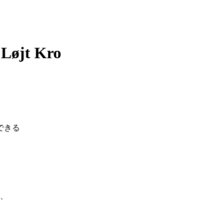
 Løjt Kro
できる
ろ、