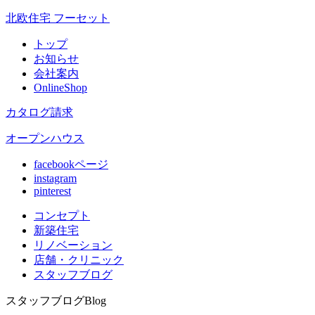
北欧住宅 フーセット
トップ
お知らせ
会社案内
OnlineShop
カタログ請求
オープンハウス
facebookページ
instagram
pinterest
コンセプト
新築住宅
リノベ
ーション
店舗
・クリニック
スタッフ
ブログ
スタッフブログ
Blog