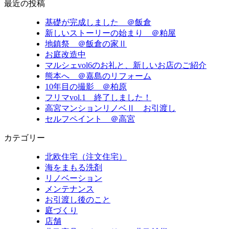
最近の投稿
基礎が完成しました ＠飯倉
新しいストーリーの始まり ＠粕屋
地鎮祭 ＠飯倉の家Ⅱ
お庭改造中
マルシェvol6のお礼と、新しいお店のご紹介
熊本へ ＠嘉島のリフォーム
10年目の撮影 ＠柏原
フリマvol.1 終了しました！
高宮マンションリノベⅡ お引渡し
セルフペイント ＠高宮
カテゴリー
北欧住宅（注文住宅）
海をまもる洗剤
リノベーション
メンテナンス
お引渡し後のこと
庭づくり
店舗