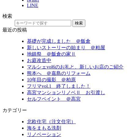
LINE
検索
検索
最近の投稿
基礎が完成しました ＠飯倉
新しいストーリーの始まり ＠粕屋
地鎮祭 ＠飯倉の家Ⅱ
お庭改造中
マルシェvol6のお礼と、新しいお店のご紹介
熊本へ ＠嘉島のリフォーム
10年目の撮影 ＠柏原
フリマvol.1 終了しました！
高宮マンションリノベⅡ お引渡し
セルフペイント ＠高宮
カテゴリー
北欧住宅（注文住宅）
海をまもる洗剤
リノベーション