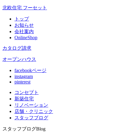
北欧住宅 フーセット
トップ
お知らせ
会社案内
OnlineShop
カタログ請求
オープンハウス
facebookページ
instagram
pinterest
コンセプト
新築住宅
リノベ
ーション
店舗
・クリニック
スタッフ
ブログ
スタッフブログ
Blog