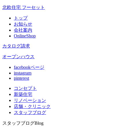
北欧住宅 フーセット
トップ
お知らせ
会社案内
OnlineShop
カタログ請求
オープンハウス
facebookページ
instagram
pinterest
コンセプト
新築住宅
リノベ
ーション
店舗
・クリニック
スタッフ
ブログ
スタッフブログ
Blog