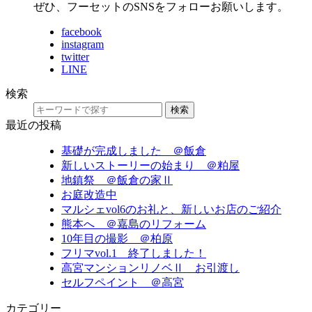
ぜひ、フーセットのSNSをフォローお願いします。
facebook
instagram
twitter
LINE
検索
検索
最近の投稿
基礎が完成しました ＠飯倉
新しいストーリーの始まり ＠粕屋
地鎮祭 ＠飯倉の家Ⅱ
お庭改造中
マルシェvol6のお礼と、新しいお店のご紹介
熊本へ ＠嘉島のリフォーム
10年目の撮影 ＠柏原
フリマvol.1 終了しました！
高宮マンションリノベⅡ お引渡し
セルフペイント ＠高宮
カテゴリー