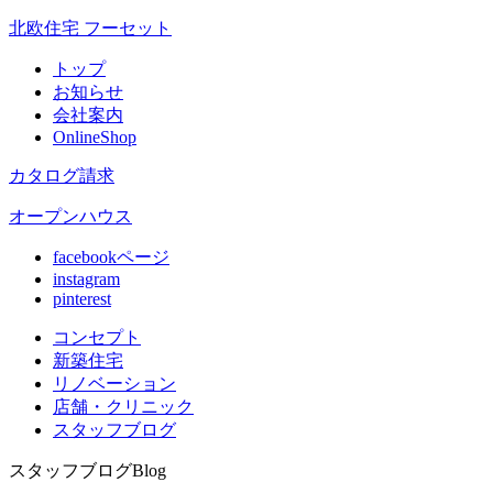
北欧住宅 フーセット
トップ
お知らせ
会社案内
OnlineShop
カタログ請求
オープンハウス
facebookページ
instagram
pinterest
コンセプト
新築住宅
リノベ
ーション
店舗
・クリニック
スタッフ
ブログ
スタッフブログ
Blog