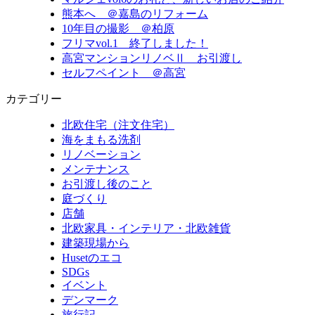
熊本へ ＠嘉島のリフォーム
10年目の撮影 ＠柏原
フリマvol.1 終了しました！
高宮マンションリノベⅡ お引渡し
セルフペイント ＠高宮
カテゴリー
北欧住宅（注文住宅）
海をまもる洗剤
リノベーション
メンテナンス
お引渡し後のこと
庭づくり
店舗
北欧家具・インテリア・北欧雑貨
建築現場から
Husetのエコ
SDGs
イベント
デンマーク
旅行記