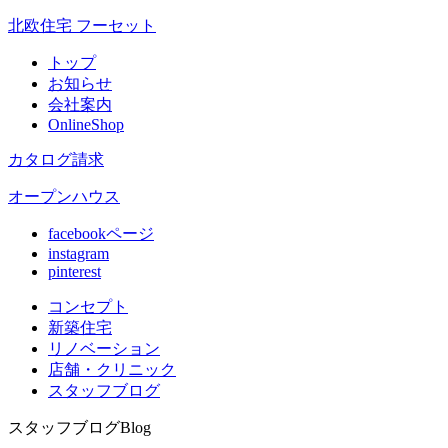
北欧住宅 フーセット
トップ
お知らせ
会社案内
OnlineShop
カタログ請求
オープンハウス
facebookページ
instagram
pinterest
コンセプト
新築住宅
リノベ
ーション
店舗
・クリニック
スタッフ
ブログ
スタッフブログ
Blog