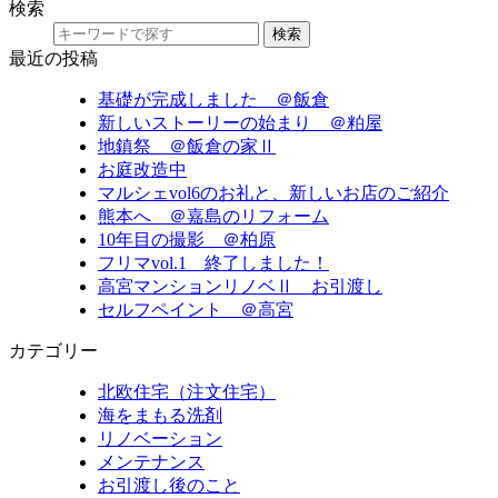
検索
検索
最近の投稿
基礎が完成しました ＠飯倉
新しいストーリーの始まり ＠粕屋
地鎮祭 ＠飯倉の家Ⅱ
お庭改造中
マルシェvol6のお礼と、新しいお店のご紹介
熊本へ ＠嘉島のリフォーム
10年目の撮影 ＠柏原
フリマvol.1 終了しました！
高宮マンションリノベⅡ お引渡し
セルフペイント ＠高宮
カテゴリー
北欧住宅（注文住宅）
海をまもる洗剤
リノベーション
メンテナンス
お引渡し後のこと