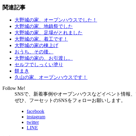
関連記事
大野城の家、オープンハウスでした！
大野城の家、地鎮祭でした
大野城の家、足場がとれました
大野城の家。着工です！
大野城の家の棟上げ
おうち、その後。
大野城の家の、お引渡し。
セルフでしっくい塗り
餅まき
久山の家、オープンハウスです！
Follow Me!
SNSで、新着事例やオープンハウスなどイベント情報
ぜひ、フーセットのSNSをフォローお願いします。
facebook
instagram
twitter
LINE