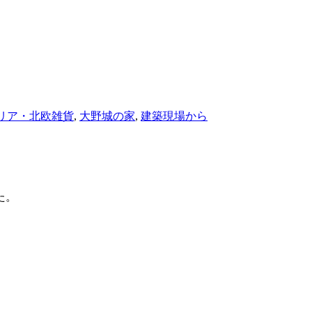
リア・北欧雑貨
,
大野城の家
,
建築現場から
た。