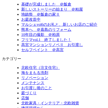
基礎が完成しました ＠飯倉
新しいストーリーの始まり ＠粕屋
地鎮祭 ＠飯倉の家Ⅱ
お庭改造中
マルシェvol6のお礼と、新しいお店のご紹介
熊本へ ＠嘉島のリフォーム
10年目の撮影 ＠柏原
フリマvol.1 終了しました！
高宮マンションリノベⅡ お引渡し
セルフペイント ＠高宮
カテゴリー
北欧住宅（注文住宅）
海をまもる洗剤
リノベーション
メンテナンス
お引渡し後のこと
庭づくり
店舗
北欧家具・インテリア・北欧雑貨