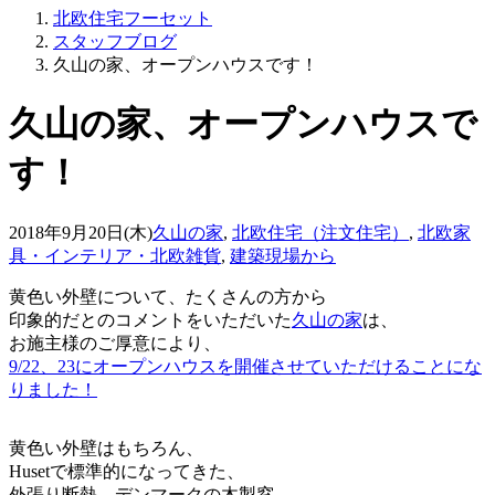
北欧住宅フーセット
スタッフブログ
久山の家、オープンハウスです！
久山の家、オープンハウスで
す！
2018年9月20日(木)
久山の家
,
北欧住宅（注文住宅）
,
北欧家
具・インテリア・北欧雑貨
,
建築現場から
黄色い外壁について、たくさんの方から
印象的だとのコメントをいただいた
久山の家
は、
お施主様のご厚意により、
9/22、23にオープンハウスを開催させていただけることにな
りました！
黄色い外壁はもちろん、
Husetで標準的になってきた、
外張り断熱、デンマークの木製窓、