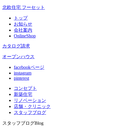
北欧住宅 フーセット
トップ
お知らせ
会社案内
OnlineShop
カタログ請求
オープンハウス
facebookページ
instagram
pinterest
コンセプト
新築住宅
リノベ
ーション
店舗
・クリニック
スタッフ
ブログ
スタッフブログ
Blog