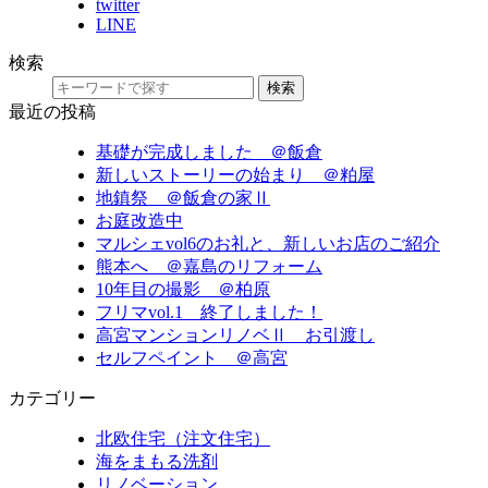
twitter
LINE
検索
検索
最近の投稿
基礎が完成しました ＠飯倉
新しいストーリーの始まり ＠粕屋
地鎮祭 ＠飯倉の家Ⅱ
お庭改造中
マルシェvol6のお礼と、新しいお店のご紹介
熊本へ ＠嘉島のリフォーム
10年目の撮影 ＠柏原
フリマvol.1 終了しました！
高宮マンションリノベⅡ お引渡し
セルフペイント ＠高宮
カテゴリー
北欧住宅（注文住宅）
海をまもる洗剤
リノベーション