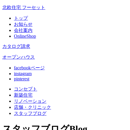
北欧住宅 フーセット
トップ
お知らせ
会社案内
OnlineShop
カタログ請求
オープンハウス
facebookページ
instagram
pinterest
コンセプト
新築住宅
リノベ
ーション
店舗
・クリニック
スタッフ
ブログ
スタッフブログ
Blog