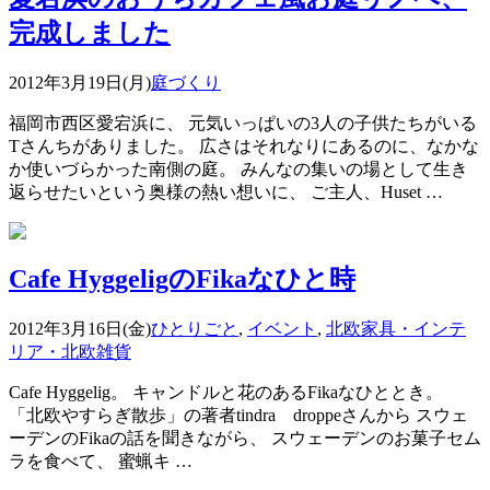
完成しました
2012年3月19日(月)
庭づくり
福岡市西区愛宕浜に、 元気いっぱいの3人の子供たちがいる
Tさんちがありました。 広さはそれなりにあるのに、なかな
か使いづらかった南側の庭。 みんなの集いの場として生き
返らせたいという奥様の熱い想いに、 ご主人、Huset …
Cafe HyggeligのFikaなひと時
2012年3月16日(金)
ひとりごと
,
イベント
,
北欧家具・インテ
リア・北欧雑貨
Cafe Hyggelig。 キャンドルと花のあるFikaなひととき。
「北欧やすらぎ散歩」の著者tindra droppeさんから スウェ
ーデンのFikaの話を聞きながら、 スウェーデンのお菓子セム
ラを食べて、 蜜蝋キ …