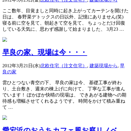
ここ数年、目覚ましと同時に起き上がってカーテンを開けた
日は、 春野菜デトックスの日以外、記憶にありません(笑)
寝る前に空を見て、朝起きて空を見て、 ちょっとだけ回復
している天気に、思わず感謝して始まりました、 3月23 …
早良の家、現場は今・・・
2012年3月21日(水)
北欧住宅（注文住宅）
,
建築現場から
,
早
良の家
雲ひとつない青空の下、 早良の家は今、 基礎工事が終わ
り、土台敷き、週末の棟上げに向けて、 丁寧な工事が進ん
でいます！ ぽかぽか快晴の現場は、 できあがる建物への期
待感も増幅させてくれるようです。 時間をかけて積み重ね
て …
愛宕浜のおうちカフェ風お庭リノベ、