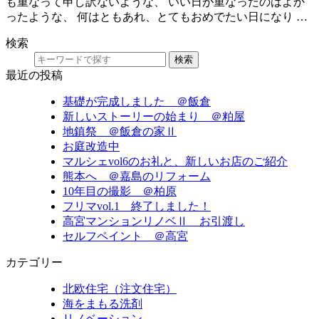
も重なって申し訳ないような、 いい日が重なったのはよか
ったような、 何はともあれ、とてもおめでたい日になり …
検索
検索
最近の投稿
基礎が完成しました ＠飯倉
新しいストーリーの始まり ＠粕屋
地鎮祭 ＠飯倉の家Ⅱ
お庭改造中
マルシェvol6のお礼と、新しいお店のご紹介
熊本へ ＠嘉島のリフォーム
10年目の撮影 ＠柏原
フリマvol.1 終了しました！
高宮マンションリノベⅡ お引渡し
セルフペイント ＠高宮
カテゴリー
北欧住宅（注文住宅）
海をまもる洗剤
リノベーション