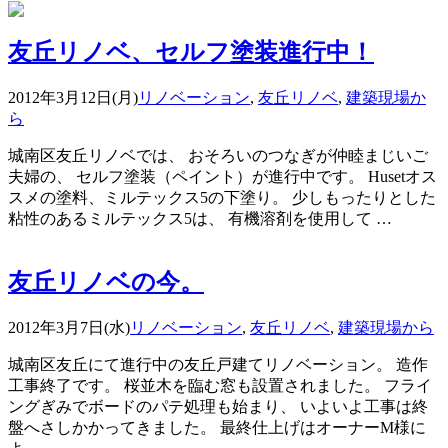
友丘リノベ、セルフ塗装進行中！
2012年3月12日(月)
リノベーション
,
友丘リノベ
,
建築現場か
ら
城南区友丘リノベでは、 おそろいのつなぎが仲睦まじいご
夫婦の、 セルフ塗装（ペイント）が進行中です。 Husetオス
スメの塗料、ミルテックス5の下塗り。 少しもったりとした
粘性のあるミルテックス5は、 有機溶剤を使用して …
友丘リノベの今。
2012年3月7日(水)
リノベーション
,
友丘リノベ
,
建築現場から
城南区友丘にて進行中の友丘戸建てリノベーション。 造作
工事終了です。 桜並木を臨む窓も設置されました。 フライ
ングぎみでボードのパテ処理も始まり、 いよいよ工事は終
盤へさしかかってきました。 最終仕上げはオーナーM様に