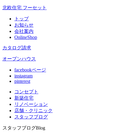
北欧住宅 フーセット
トップ
お知らせ
会社案内
OnlineShop
カタログ請求
オープンハウス
facebookページ
instagram
pinterest
コンセプト
新築住宅
リノベ
ーション
店舗
・クリニック
スタッフ
ブログ
スタッフブログ
Blog