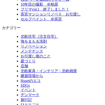
10年目の撮影 ＠柏原
フリマvol.1 終了しました！
高宮マンションリノベⅡ お引渡し
セルフペイント ＠高宮
カテゴリー
北欧住宅（注文住宅）
海をまもる洗剤
リノベーション
メンテナンス
お引渡し後のこと
庭づくり
店舗
北欧家具・インテリア・北欧雑貨
建築現場から
Husetのエコ
SDGs
イベント
デンマーク
旅行記
ひとりごと