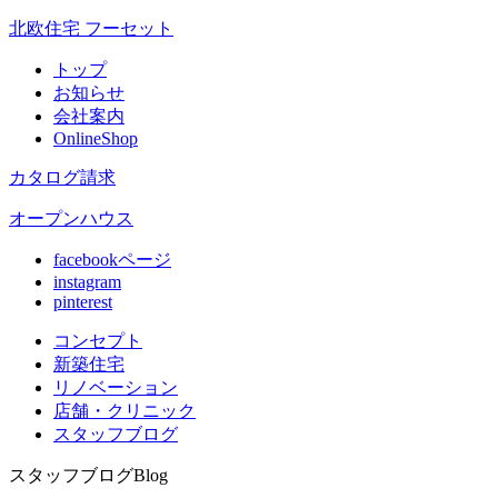
北欧住宅 フーセット
トップ
お知らせ
会社案内
OnlineShop
カタログ請求
オープンハウス
facebookページ
instagram
pinterest
コンセプト
新築住宅
リノベ
ーション
店舗
・クリニック
スタッフ
ブログ
スタッフブログ
Blog