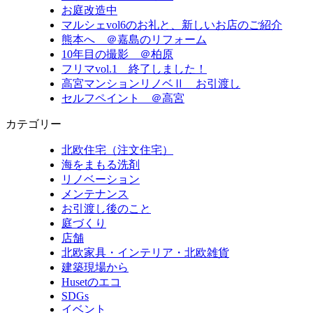
お庭改造中
マルシェvol6のお礼と、新しいお店のご紹介
熊本へ ＠嘉島のリフォーム
10年目の撮影 ＠柏原
フリマvol.1 終了しました！
高宮マンションリノベⅡ お引渡し
セルフペイント ＠高宮
カテゴリー
北欧住宅（注文住宅）
海をまもる洗剤
リノベーション
メンテナンス
お引渡し後のこと
庭づくり
店舗
北欧家具・インテリア・北欧雑貨
建築現場から
Husetのエコ
SDGs
イベント