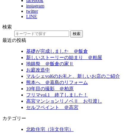
facebook
instagram
twitter
LINE
検索
検索
最近の投稿
基礎が完成しました ＠飯倉
新しいストーリーの始まり ＠粕屋
地鎮祭 ＠飯倉の家Ⅱ
お庭改造中
マルシェvol6のお礼と、新しいお店のご紹介
熊本へ ＠嘉島のリフォーム
10年目の撮影 ＠柏原
フリマvol.1 終了しました！
高宮マンションリノベⅡ お引渡し
セルフペイント ＠高宮
カテゴリー
北欧住宅（注文住宅）