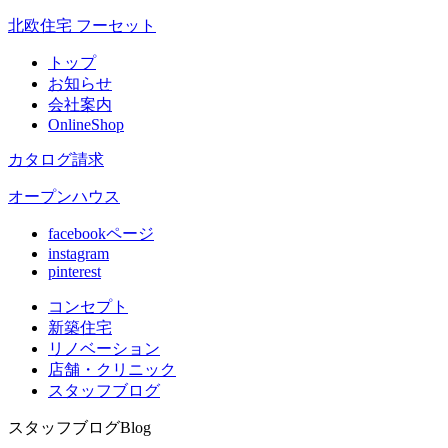
北欧住宅 フーセット
トップ
お知らせ
会社案内
OnlineShop
カタログ請求
オープンハウス
facebookページ
instagram
pinterest
コンセプト
新築住宅
リノベ
ーション
店舗
・クリニック
スタッフ
ブログ
スタッフブログ
Blog