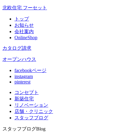
北欧住宅 フーセット
トップ
お知らせ
会社案内
OnlineShop
カタログ請求
オープンハウス
facebookページ
instagram
pinterest
コンセプト
新築住宅
リノベ
ーション
店舗
・クリニック
スタッフ
ブログ
スタッフブログ
Blog