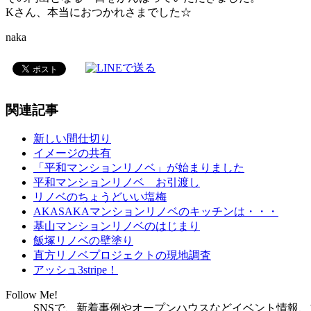
Kさん、本当におつかれさまでした☆
naka
関連記事
新しい間仕切り
イメージの共有
「平和マンションリノベ」が始まりました
平和マンションリノベ お引渡し
リノベのちょうどいい塩梅
AKASAKAマンションリノベのキッチンは・・・
基山マンションリノベのはじまり
飯塚リノベの壁塗り
直方リノベプロジェクトの現地調査
アッシュ3stripe！
Follow Me!
SNSで、新着事例やオープンハウスなどイベント情報