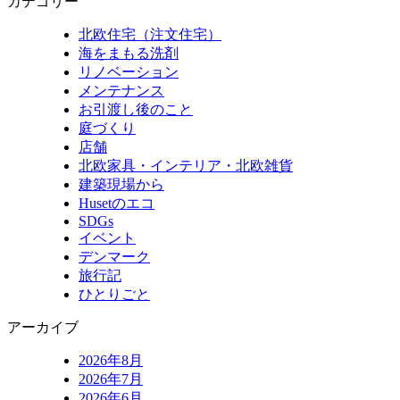
カテゴリー
北欧住宅（注文住宅）
海をまもる洗剤
リノベーション
メンテナンス
お引渡し後のこと
庭づくり
店舗
北欧家具・インテリア・北欧雑貨
建築現場から
Husetのエコ
SDGs
イベント
デンマーク
旅行記
ひとりごと
アーカイブ
2026年8月
2026年7月
2026年6月