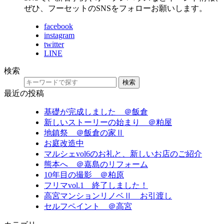
ぜひ、フーセットのSNSをフォローお願いします。
facebook
instagram
twitter
LINE
検索
検索
最近の投稿
基礎が完成しました ＠飯倉
新しいストーリーの始まり ＠粕屋
地鎮祭 ＠飯倉の家Ⅱ
お庭改造中
マルシェvol6のお礼と、新しいお店のご紹介
熊本へ ＠嘉島のリフォーム
10年目の撮影 ＠柏原
フリマvol.1 終了しました！
高宮マンションリノベⅡ お引渡し
セルフペイント ＠高宮