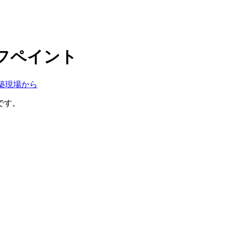
フペイント
築現場から
です。
、