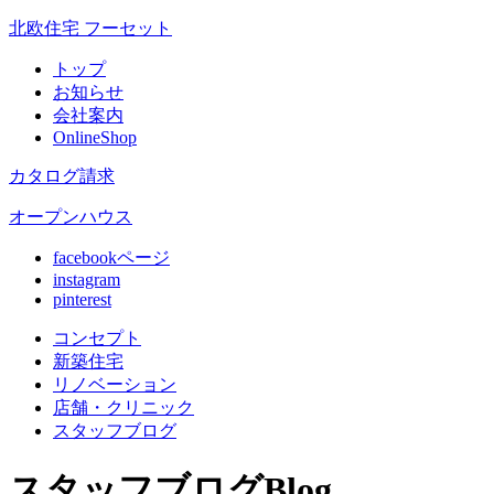
北欧住宅 フーセット
トップ
お知らせ
会社案内
OnlineShop
カタログ請求
オープンハウス
facebookページ
instagram
pinterest
コンセプト
新築住宅
リノベ
ーション
店舗
・クリニック
スタッフ
ブログ
スタッフブログ
Blog