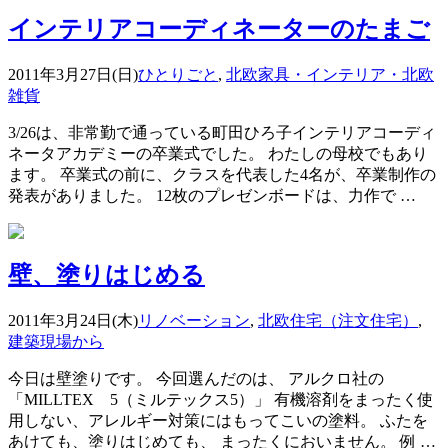
インテリアコーディネーターのたまご
2011年3月27日(日)
ひとりごと
,
北欧家具・インテリア・北欧
雑貨
3/26は、非常勤で通っている町田ひろ子インテリアコーディ
ネータアカデミーの卒業式でした。 わたしの母校でもあり
ます。 卒業式の前に、クラスを代表した4名が、卒業制作の
発表がありました。 12枚のプレゼンボードは、力作で …
壁、塗りはじめる
2011年3月24日(木)
リノベーション
,
北欧住宅（注文住宅）
,
建築現場から
今日は壁塗りです。 今回選んだのは、 アルクロ社の
「MILLTEX 5（ミルテックス5）」 有機溶剤をまったく使
用しない、アレルギー対策にはもってこいの塗料。 ふたを
あけても、塗りはじめても、 まったくにおいません。 例 …