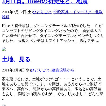
3月11日。Husetの初受注と、地震
2011年3月12日(土)
ひとりごと
,
北欧家具・インテリア・北欧
雑貨
Husetの初仕事は、ダイニングテーブルの製作でした。 白が
コンセプトのリビングダイニングだったので、 新規購入の
白い椅子に合わせて、ダイニングテーブルとベンチをつくり
ました。 天板とベンチはホワイトアッシュ、 脚はスチ …
土地、見る
2011年3月9日(水)
ひとりごと
,
建築現場から
家を建てるには、土地がなければ・・・ ということで、土
地をあちこち見ています。 今回は、ある方からのご依頼で
東区へ。高台へ。 道路からの高低差あり、隣地との高低差
もあり。 問題は山積みですが、 でも、眺めよし！ どんな家
…