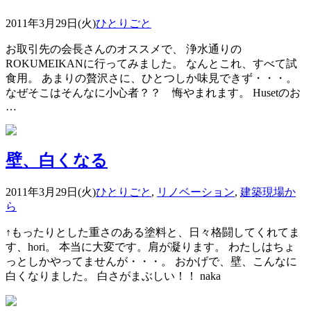
2011年3月29日(火)
ひとりごと
お取引先の会長さんのオススメで、 浄水通りの
ROKUMEIKANに行ってみました。 なんとこれ、すべて試
食用。 あまりの贅沢さに、ひとつしか味見できず・・・。
なぜそこはそんなに小心者？？ 悔やまれます。 Husetのお
…
壁、白くなる
2011年3月29日(火)
ひとりごと
,
リノベーション
,
建築現場か
ら
↑もったりとした重さのある塗料と、日々格闘してくれてま
す、hori。 本当に大変です。肩が凝ります。 わたしはちょ
っとしかやってませんが・・・。 おかげで、壁、こんなに
白くなりました。 白さがまぶしい！！ naka