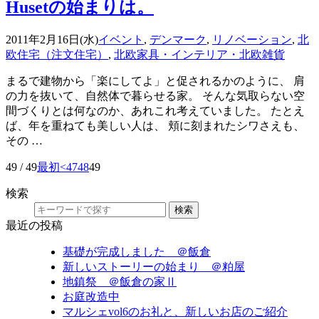
Husetの始まりは。
2011年2月16日(水)
イベント
,
デンマーク
,
リノベーション
,
北
欧住宅（注文住宅）
,
北欧家具・インテリア・北欧雑貨
まるで建物から「楽にしてよ」と促されるかのように、 肩
の力を抜いて、自然体で暮らせる家。 そんな気取らない空
間づくりとは何なのか、あれこれ考えていました。 たとえ
ば、年を重ねても美しい人は、 頬に刻まれたシワさえも、
その …
49 / 49
最初
<
47
48
49
検索
検索
最近の投稿
基礎が完成しました ＠飯倉
新しいストーリーの始まり ＠粕屋
地鎮祭 ＠飯倉の家Ⅱ
お庭改造中
マルシェvol6のお礼と、新しいお店のご紹介