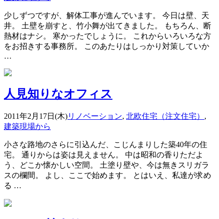
少しずつですが、解体工事が進んでいます。 今日は壁、天
井。 土壁を崩すと、竹小舞が出てきました。 もちろん、断
熱材はナシ。 寒かったでしょうに。 これからいろいろな方
をお招きする事務所。 このあたりはしっかり対策していか
…
人見知りなオフィス
2011年2月17日(木)
リノベーション
,
北欧住宅（注文住宅）
,
建築現場から
小さな路地のさらに引込んだ、こじんまりした築40年の住
宅。 通りからは姿は見えません。 中は昭和の香りただよ
う、どこか懐かしい空間。 土塗り壁や、今は無きスリガラ
スの欄間。 よし、ここで始めます。 とはいえ、私達が求め
る …