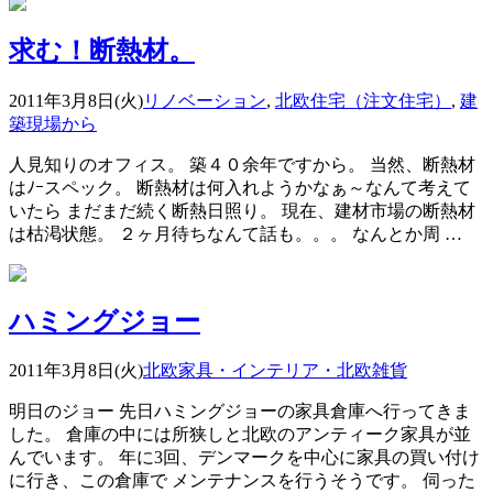
求む！断熱材。
2011年3月8日(火)
リノベーション
,
北欧住宅（注文住宅）
,
建
築現場から
人見知りのオフィス。 築４０余年ですから。 当然、断熱材
はﾉｰスペック。 断熱材は何入れようかなぁ～なんて考えて
いたら まだまだ続く断熱日照り。 現在、建材市場の断熱材
は枯渇状態。 ２ヶ月待ちなんて話も。。。 なんとか周 …
ハミングジョー
2011年3月8日(火)
北欧家具・インテリア・北欧雑貨
明日のジョー 先日ハミングジョーの家具倉庫へ行ってきま
した。 倉庫の中には所狭しと北欧のアンティーク家具が並
んでいます。 年に3回、デンマークを中心に家具の買い付け
に行き、この倉庫で メンテナンスを行うそうです。 伺った