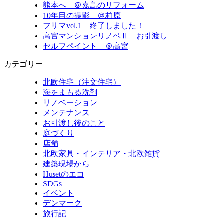
熊本へ ＠嘉島のリフォーム
10年目の撮影 ＠柏原
フリマvol.1 終了しました！
高宮マンションリノベⅡ お引渡し
セルフペイント ＠高宮
カテゴリー
北欧住宅（注文住宅）
海をまもる洗剤
リノベーション
メンテナンス
お引渡し後のこと
庭づくり
店舗
北欧家具・インテリア・北欧雑貨
建築現場から
Husetのエコ
SDGs
イベント
デンマーク
旅行記