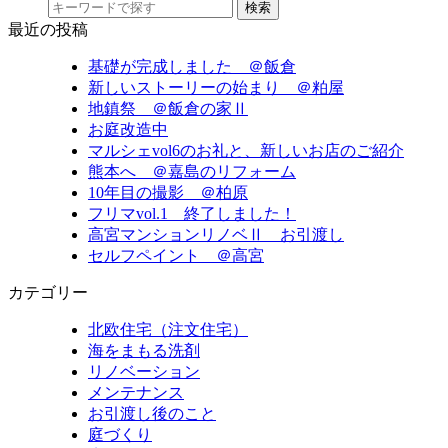
検索
最近の投稿
基礎が完成しました ＠飯倉
新しいストーリーの始まり ＠粕屋
地鎮祭 ＠飯倉の家Ⅱ
お庭改造中
マルシェvol6のお礼と、新しいお店のご紹介
熊本へ ＠嘉島のリフォーム
10年目の撮影 ＠柏原
フリマvol.1 終了しました！
高宮マンションリノベⅡ お引渡し
セルフペイント ＠高宮
カテゴリー
北欧住宅（注文住宅）
海をまもる洗剤
リノベーション
メンテナンス
お引渡し後のこと
庭づくり