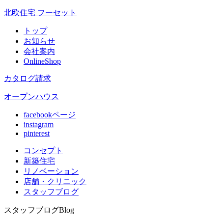
北欧住宅 フーセット
トップ
お知らせ
会社案内
OnlineShop
カタログ請求
オープンハウス
facebookページ
instagram
pinterest
コンセプト
新築住宅
リノベ
ーション
店舗
・クリニック
スタッフ
ブログ
スタッフブログ
Blog