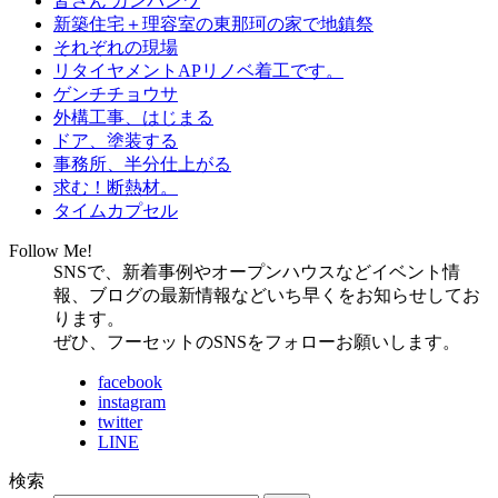
皆さん カンバンワ
新築住宅＋理容室の東那珂の家で地鎮祭
それぞれの現場
リタイヤメントAPリノベ着工です。
ゲンチチョウサ
外構工事、はじまる
ドア、塗装する
事務所、半分仕上がる
求む！断熱材。
タイムカプセル
Follow Me!
SNSで、新着事例やオープンハウスなどイベント情
報、ブログの最新情報などいち早くをお知らせしてお
ります。
ぜひ、フーセットのSNSをフォローお願いします。
facebook
instagram
twitter
LINE
検索