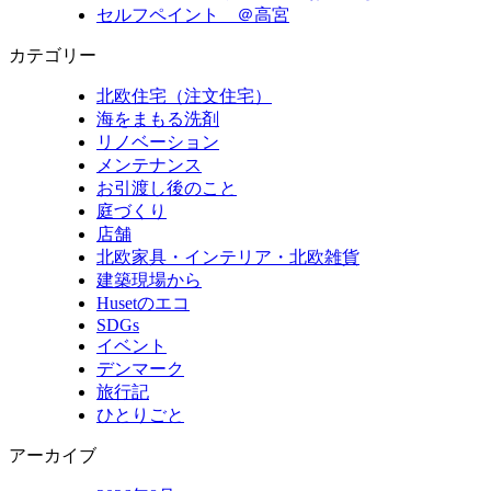
セルフペイント ＠高宮
カテゴリー
北欧住宅（注文住宅）
海をまもる洗剤
リノベーション
メンテナンス
お引渡し後のこと
庭づくり
店舗
北欧家具・インテリア・北欧雑貨
建築現場から
Husetのエコ
SDGs
イベント
デンマーク
旅行記
ひとりごと
アーカイブ