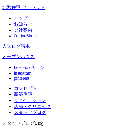
北欧住宅 フーセット
トップ
お知らせ
会社案内
OnlineShop
カタログ請求
オープンハウス
facebookページ
instagram
pinterest
コンセプト
新築住宅
リノベ
ーション
店舗
・クリニック
スタッフ
ブログ
スタッフブログ
Blog