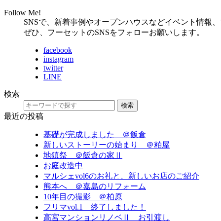
Follow Me!
SNSで、新着事例やオープンハウスなどイベント情報
ぜひ、フーセットのSNSをフォローお願いします。
facebook
instagram
twitter
LINE
検索
検索
最近の投稿
基礎が完成しました ＠飯倉
新しいストーリーの始まり ＠粕屋
地鎮祭 ＠飯倉の家Ⅱ
お庭改造中
マルシェvol6のお礼と、新しいお店のご紹介
熊本へ ＠嘉島のリフォーム
10年目の撮影 ＠柏原
フリマvol.1 終了しました！
高宮マンションリノベⅡ お引渡し