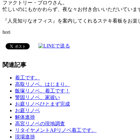
ファクトリー・ブロウさん。
忙しいのにもかかわらず、夜な々お付き合いいただいていま
『人見知りなオフィス』を案内してくれるステキ看板をお楽
hori
関連記事
着工です。
高取リノベ。はじまり。
飯塚リノベ。着工です！
警固リノベ、家祓い
お庭リノベひとまず完成
お庭リノベ
解体進捗
高宮リノベの現地調査
リタイヤメントAPリノベ着工です。
現場進捗