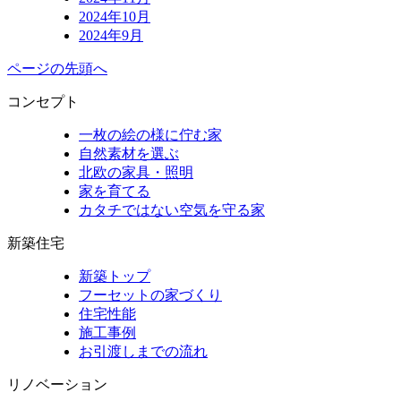
2024年10月
2024年9月
ページの先頭へ
コンセプト
一枚の絵の様に佇む家
自然素材を選ぶ
北欧の家具・照明
家を育てる
カタチではない空気を守る家
新築住宅
新築トップ
フーセットの家づくり
住宅性能
施工事例
お引渡しまでの流れ
リノベーション