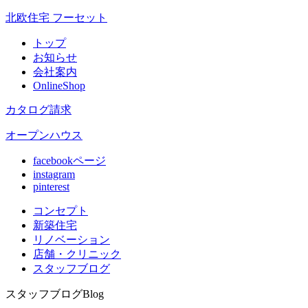
北欧住宅 フーセット
トップ
お知らせ
会社案内
OnlineShop
カタログ請求
オープンハウス
facebookページ
instagram
pinterest
コンセプト
新築住宅
リノベ
ーション
店舗
・クリニック
スタッフ
ブログ
スタッフブログ
Blog