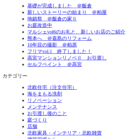
基礎が完成しました ＠飯倉
新しいストーリーの始まり ＠粕屋
地鎮祭 ＠飯倉の家Ⅱ
お庭改造中
マルシェvol6のお礼と、新しいお店のご紹介
熊本へ ＠嘉島のリフォーム
10年目の撮影 ＠柏原
フリマvol.1 終了しました！
高宮マンションリノベⅡ お引渡し
セルフペイント ＠高宮
カテゴリー
北欧住宅（注文住宅）
海をまもる洗剤
リノベーション
メンテナンス
お引渡し後のこと
庭づくり
店舗
北欧家具・インテリア・北欧雑貨