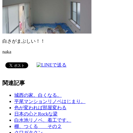
白さがまぶしい！！
naka
関連記事
城西の家。白くなる。
平尾マンションリノベはじまり。
色が変われば部屋変わる
日本の心とRockな梁
白水池リノベ、着工です。
棚、つくる その２
クワガタクン