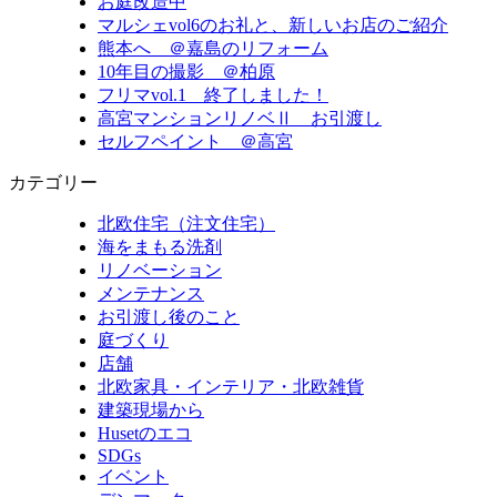
お庭改造中
マルシェvol6のお礼と、新しいお店のご紹介
熊本へ ＠嘉島のリフォーム
10年目の撮影 ＠柏原
フリマvol.1 終了しました！
高宮マンションリノベⅡ お引渡し
セルフペイント ＠高宮
カテゴリー
北欧住宅（注文住宅）
海をまもる洗剤
リノベーション
メンテナンス
お引渡し後のこと
庭づくり
店舗
北欧家具・インテリア・北欧雑貨
建築現場から
Husetのエコ
SDGs
イベント