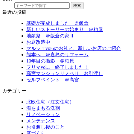
検索
最近の投稿
基礎が完成しました ＠飯倉
新しいストーリーの始まり ＠粕屋
地鎮祭 ＠飯倉の家Ⅱ
お庭改造中
マルシェvol6のお礼と、新しいお店のご紹介
熊本へ ＠嘉島のリフォーム
10年目の撮影 ＠柏原
フリマvol.1 終了しました！
高宮マンションリノベⅡ お引渡し
セルフペイント ＠高宮
カテゴリー
北欧住宅（注文住宅）
海をまもる洗剤
リノベーション
メンテナンス
お引渡し後のこと
庭づくり