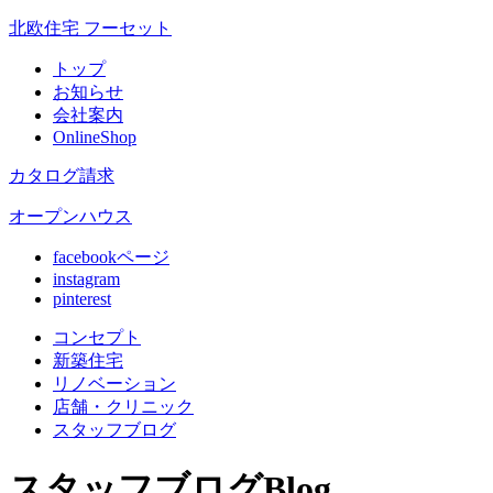
北欧住宅 フーセット
トップ
お知らせ
会社案内
OnlineShop
カタログ請求
オープンハウス
facebookページ
instagram
pinterest
コンセプト
新築住宅
リノベ
ーション
店舗
・クリニック
スタッフ
ブログ
スタッフブログ
Blog