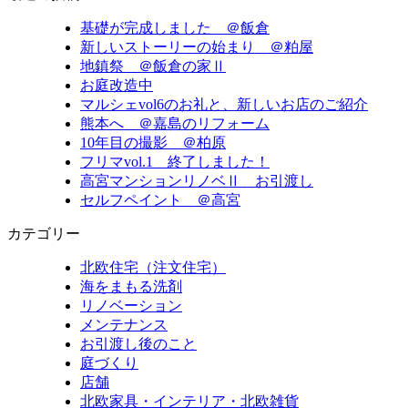
基礎が完成しました ＠飯倉
新しいストーリーの始まり ＠粕屋
地鎮祭 ＠飯倉の家Ⅱ
お庭改造中
マルシェvol6のお礼と、新しいお店のご紹介
熊本へ ＠嘉島のリフォーム
10年目の撮影 ＠柏原
フリマvol.1 終了しました！
高宮マンションリノベⅡ お引渡し
セルフペイント ＠高宮
カテゴリー
北欧住宅（注文住宅）
海をまもる洗剤
リノベーション
メンテナンス
お引渡し後のこと
庭づくり
店舗
北欧家具・インテリア・北欧雑貨