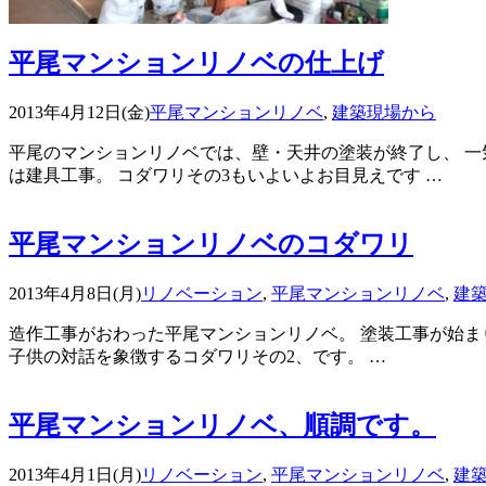
平尾マンションリノベの仕上げ
2013年4月12日(金)
平尾マンションリノベ
,
建築現場から
平尾のマンションリノベでは、壁・天井の塗装が終了し、 一
は建具工事。 コダワリその3もいよいよお目見えです …
平尾マンションリノベのコダワリ
2013年4月8日(月)
リノベーション
,
平尾マンションリノベ
,
建
造作工事がおわった平尾マンションリノベ。 塗装工事が始まり
子供の対話を象徴するコダワリその2、です。 …
平尾マンションリノベ、順調です。
2013年4月1日(月)
リノベーション
,
平尾マンションリノベ
,
建