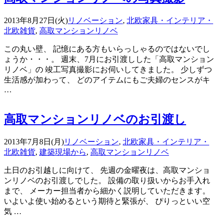
2013年8月27日(火)
リノベーション
,
北欧家具・インテリア・
北欧雑貨
,
高取マンションリノベ
この丸い壁、 記憶にある方もいらっしゃるのではないでし
ょうか・・・。 週末、7月にお引渡しした「高取マンション
リノベ」の 竣工写真撮影にお伺いしてきました。 少しずつ
生活感が加わって、 どのアイテムにもご夫婦のセンスがキ
…
高取マンションリノベのお引渡し
2013年7月8日(月)
リノベーション
,
北欧家具・インテリア・
北欧雑貨
,
建築現場から
,
高取マンションリノベ
土日のお引越しに向けて、 先週の金曜夜は、高取マンショ
ンリノベのお引渡しでした。 設備の取り扱いからお手入れ
まで、 メーカー担当者から細かく説明していただきます。
いよいよ使い始めるという期待と緊張が、 ぴりっといい空
気 …