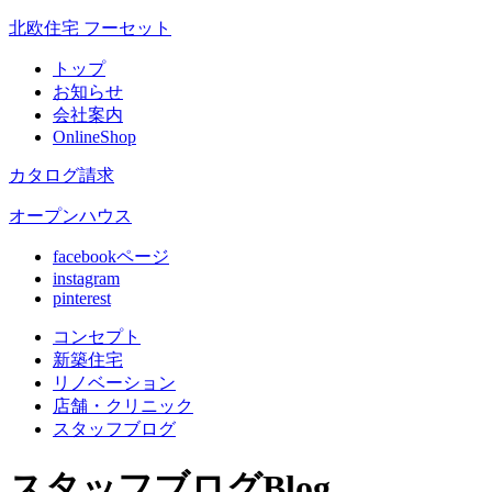
北欧住宅 フーセット
トップ
お知らせ
会社案内
OnlineShop
カタログ請求
オープンハウス
facebookページ
instagram
pinterest
コンセプト
新築住宅
リノベ
ーション
店舗
・クリニック
スタッフ
ブログ
スタッフブログ
Blog