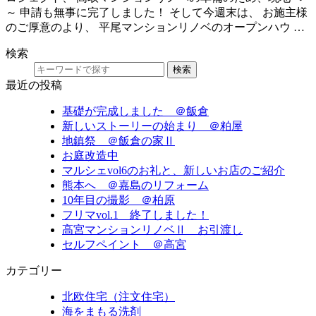
～ 申請も無事に完了しました！ そして今週末は、 お施主様
のご厚意のより、 平尾マンションリノベのオープンハウ …
検索
検索
最近の投稿
基礎が完成しました ＠飯倉
新しいストーリーの始まり ＠粕屋
地鎮祭 ＠飯倉の家Ⅱ
お庭改造中
マルシェvol6のお礼と、新しいお店のご紹介
熊本へ ＠嘉島のリフォーム
10年目の撮影 ＠柏原
フリマvol.1 終了しました！
高宮マンションリノベⅡ お引渡し
セルフペイント ＠高宮
カテゴリー
北欧住宅（注文住宅）
海をまもる洗剤