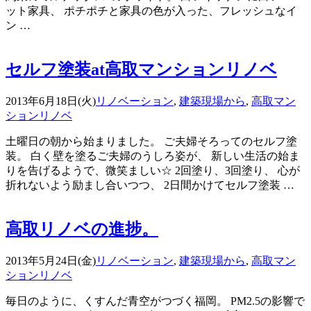
ット家具、 ポチポチと家具の色が入った、フレッシュなイ
ン …
セルフ塗装at高取マンションリノベ
2013年6月18日(火)
リノベーション
,
建築現場から
,
高取マン
ションリノベ
土曜日の朝から始まりました。 ご夫婦そろってのセルフ塗
装。 白く壁を塗るご夫婦のうしろ姿が、 新しい生活の始ま
りを告げるようで、微笑ましい☆ 2回塗り、3回塗り、 心が
折れないよう励まし合いつつ、 2日間かけてセルフ塗装 …
高取リノベの進捗。
2013年5月24日(金)
リノベーション
,
建築現場から
,
高取マン
ションリノベ
毎日のように、くすんだ青空がつづく福岡。 PM2.5の影響で