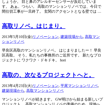
しょうか。 目と鼻のアレルギーセンサーが反応していま
す。 あぁ。つらい。 高取のマンションリノベでは、今日で
間仕切工事が一旦終了。 玄関のアクセントとなる壁では …
高取リノベ。はじまり。
2013年5月10日(金)
リノベーション
,
建築現場から
,
高取マン
ションリノベ
早良区高取のマンションリノベ。 はじまりましたー！ 早良
区高取。 そう。私たちの事務所のご近所です。 新たなプロ
ジェクトに ワクワク・ドキドキ。 hori
高取の、次なるプロジェクトへと。
2013年4月23日(火)
リノベーション
,
平尾マンションリノベ
,
建築現場から
,
高取マンションリノベ
マンションリノベが続きます。 GW明けから始まる新しいプ
ロジェクト、 高取マンションリノベの準備のため、現地へ