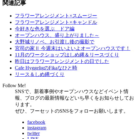
関連記事
フラワーアレンジメント×スムージー
フラワーアレンジメント×キャンドル
今好きな色を選ぶ ドア編
オープンハウス、盛り上がりました～
大野城リノベ、お引渡し後の撮影で
宮司の家Ⅱ 今週末はいよいよオープンハウスです！
11月のワークショップはしめ縄＆リースづくり
昨日はフラワーアレンジメントの日でした
Cafe HyggeligのFikaなひと時
リース＆しめ縄づくり
Follow Me!
SNSで、新着事例やオープンハウスなどイベント情
報、ブログの最新情報などいち早くをお知らせしてお
ります。
ぜひ、フーセットのSNSをフォローお願いします。
facebook
instagram
twitter
LINE