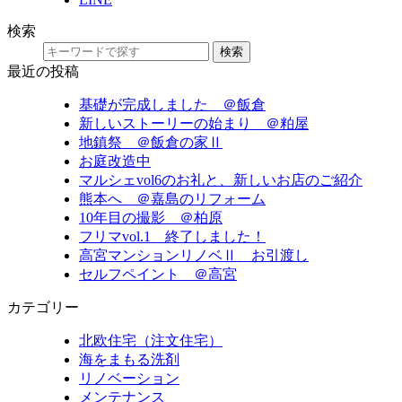
検索
検索
最近の投稿
基礎が完成しました ＠飯倉
新しいストーリーの始まり ＠粕屋
地鎮祭 ＠飯倉の家Ⅱ
お庭改造中
マルシェvol6のお礼と、新しいお店のご紹介
熊本へ ＠嘉島のリフォーム
10年目の撮影 ＠柏原
フリマvol.1 終了しました！
高宮マンションリノベⅡ お引渡し
セルフペイント ＠高宮
カテゴリー
北欧住宅（注文住宅）
海をまもる洗剤
リノベーション
メンテナンス