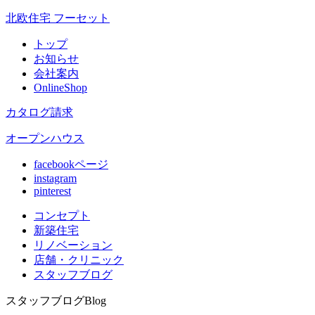
北欧住宅 フーセット
トップ
お知らせ
会社案内
OnlineShop
カタログ請求
オープンハウス
facebookページ
instagram
pinterest
コンセプト
新築住宅
リノベ
ーション
店舗
・クリニック
スタッフ
ブログ
スタッフブログ
Blog