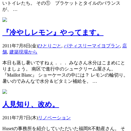
いトイレたち。 その① ブラケットとタイルのバランス
が、 …
『冷やしレモン』やってます。
2011年7月8日(金)
ひとりごと
,
パティスリーマイヨブラン
,
店
舗
,
建築現場から
本日も蒸し暑いですねぇ．．． みなさん水分はこまめにと
りましょう。 南区で進行中のシュークリーム屋さん。
『Maillot Blanc』 ショーケースの中には？ レモンの輪切り。
暑いのでみんなで水分＆ビタミン補給を。 …
人見知り、改め。
2011年7月7日(木)
リノベーション
Husetの事務所を紹介していただいた福岡R不動産さん。 そ