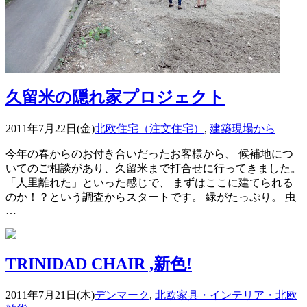
久留米の隠れ家プロジェクト
2011年7月22日(金)
北欧住宅（注文住宅）
,
建築現場から
今年の春からのお付き合いだったお客様から、 候補地につ
いてのご相談があり、久留米まで打合せに行ってきました。
「人里離れた」といった感じで、 まずはここに建てられる
のか！？という調査からスタートです。 緑がたっぷり。 虫
…
TRINIDAD CHAIR ,新色!
2011年7月21日(木)
デンマーク
,
北欧家具・インテリア・北欧