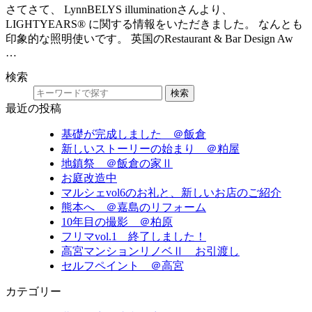
さてさて、 LynnBELYS illuminationさんより、
LIGHTYEARS® に関する情報をいただきました。 なんとも
印象的な照明使いです。 英国のRestaurant & Bar Design Aw
…
検索
検索
最近の投稿
基礎が完成しました ＠飯倉
新しいストーリーの始まり ＠粕屋
地鎮祭 ＠飯倉の家Ⅱ
お庭改造中
マルシェvol6のお礼と、新しいお店のご紹介
熊本へ ＠嘉島のリフォーム
10年目の撮影 ＠柏原
フリマvol.1 終了しました！
高宮マンションリノベⅡ お引渡し
セルフペイント ＠高宮
カテゴリー