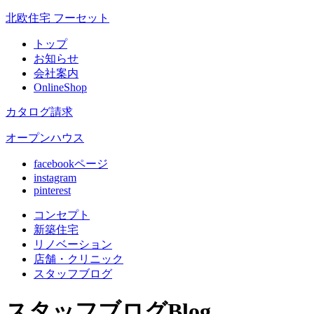
北欧住宅 フーセット
トップ
お知らせ
会社案内
OnlineShop
カタログ請求
オープンハウス
facebookページ
instagram
pinterest
コンセプト
新築住宅
リノベ
ーション
店舗
・クリニック
スタッフ
ブログ
スタッフブログ
Blog