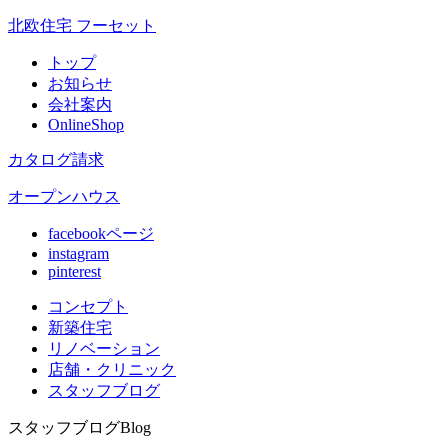
北欧住宅 フーセット
トップ
お知らせ
会社案内
OnlineShop
カタログ請求
オープンハウス
facebookページ
instagram
pinterest
コンセプト
新築住宅
リノベ
ーション
店舗
・クリニック
スタッフ
ブログ
スタッフブログ
Blog