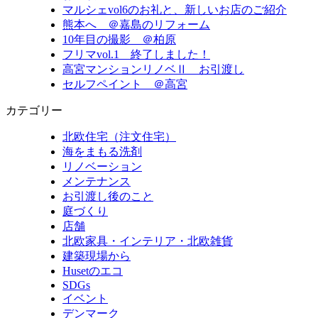
マルシェvol6のお礼と、新しいお店のご紹介
熊本へ ＠嘉島のリフォーム
10年目の撮影 ＠柏原
フリマvol.1 終了しました！
高宮マンションリノベⅡ お引渡し
セルフペイント ＠高宮
カテゴリー
北欧住宅（注文住宅）
海をまもる洗剤
リノベーション
メンテナンス
お引渡し後のこと
庭づくり
店舗
北欧家具・インテリア・北欧雑貨
建築現場から
Husetのエコ
SDGs
イベント
デンマーク