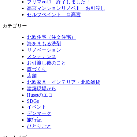
フリマvol.1 終了しました！
高宮マンションリノベⅡ お引渡し
セルフペイント ＠高宮
カテゴリー
北欧住宅（注文住宅）
海をまもる洗剤
リノベーション
メンテナンス
お引渡し後のこと
庭づくり
店舗
北欧家具・インテリア・北欧雑貨
建築現場から
Husetのエコ
SDGs
イベント
デンマーク
旅行記
ひとりごと