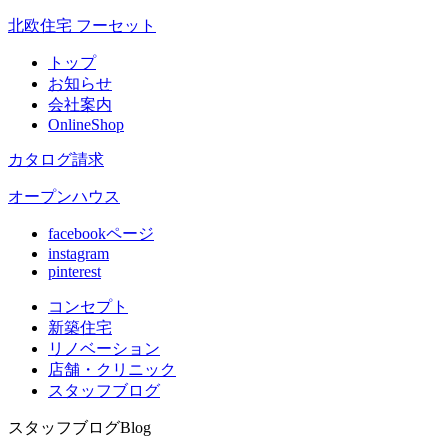
北欧住宅 フーセット
トップ
お知らせ
会社案内
OnlineShop
カタログ請求
オープンハウス
facebookページ
instagram
pinterest
コンセプト
新築住宅
リノベ
ーション
店舗
・クリニック
スタッフ
ブログ
スタッフブログ
Blog