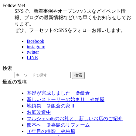
Follow Me!
SNSで、新着事例やオープンハウスなどイベント情
報、ブログの最新情報などいち早くをお知らせしてお
ります。
ぜひ、フーセットのSNSをフォローお願いします。
facebook
instagram
twitter
LINE
検索
検索
最近の投稿
基礎が完成しました ＠飯倉
新しいストーリーの始まり ＠粕屋
地鎮祭 ＠飯倉の家Ⅱ
お庭改造中
マルシェvol6のお礼と、新しいお店のご紹介
熊本へ ＠嘉島のリフォーム
10年目の撮影 ＠柏原