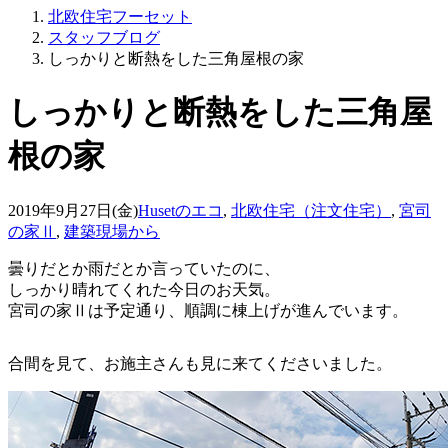
北欧住宅フーセット
スタッフブログ
しっかりと断熱をした三角屋根の家
しっかりと断熱をした三角屋
根の家
2019年9月27日(金)
Husetのエコ
,
北欧住宅（注文住宅）
,
宮司
の家Ⅱ
,
建築現場から
曇りだとか雨だとか言っていたのに、
しっかり晴れてくれた今日のお天気。
宮司の家Ⅱは予定通り、順調に棟上げが進んでいます。
合間を見て、お施主さんも見に来てくださいました。