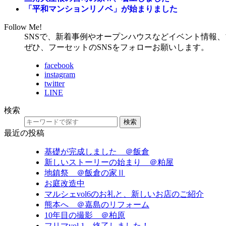
「平和マンションリノベ」が始まりました
Follow Me!
SNSで、新着事例やオープンハウスなどイベント情報
ぜひ、フーセットのSNSをフォローお願いします。
facebook
instagram
twitter
LINE
検索
検索
最近の投稿
基礎が完成しました ＠飯倉
新しいストーリーの始まり ＠粕屋
地鎮祭 ＠飯倉の家Ⅱ
お庭改造中
マルシェvol6のお礼と、新しいお店のご紹介
熊本へ ＠嘉島のリフォーム
10年目の撮影 ＠柏原
フリマvol.1 終了しました！