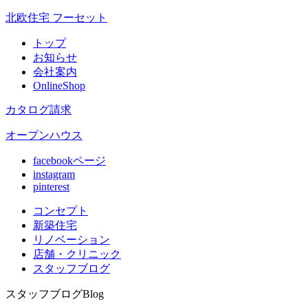
北欧住宅 フーセット
トップ
お知らせ
会社案内
OnlineShop
カタログ請求
オープンハウス
facebookページ
instagram
pinterest
コンセプト
新築住宅
リノベ
ーション
店舗
・クリニック
スタッフ
ブログ
スタッフブログ
Blog