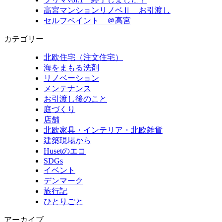
高宮マンションリノベⅡ お引渡し
セルフペイント ＠高宮
カテゴリー
北欧住宅（注文住宅）
海をまもる洗剤
リノベーション
メンテナンス
お引渡し後のこと
庭づくり
店舗
北欧家具・インテリア・北欧雑貨
建築現場から
Husetのエコ
SDGs
イベント
デンマーク
旅行記
ひとりごと
アーカイブ