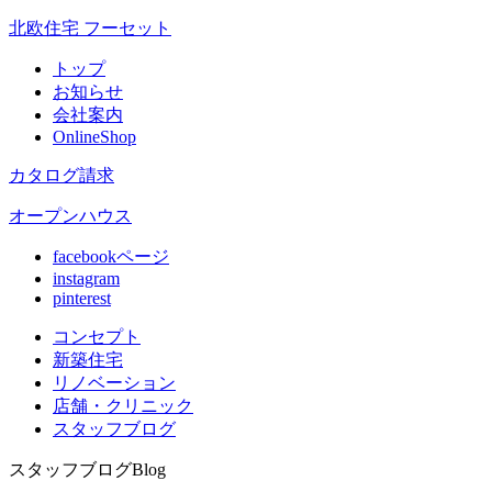
北欧住宅 フーセット
トップ
お知らせ
会社案内
OnlineShop
カタログ請求
オープンハウス
facebookページ
instagram
pinterest
コンセプト
新築住宅
リノベ
ーション
店舗
・クリニック
スタッフ
ブログ
スタッフブログ
Blog