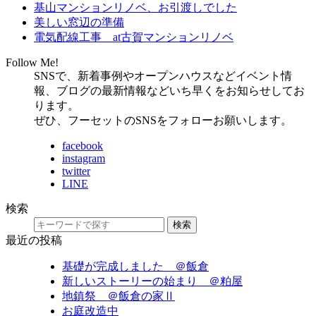
基山マンションリノベ、お引渡しでした
美しい窓辺の準備
電気配線工事 at古賀マンションリノベ
Follow Me!
SNSで、新着事例やオープンハウスなどイベント情
報、ブログの最新情報などいち早くをお知らせしてお
ります。
ぜひ、フーセットのSNSをフォローお願いします。
facebook
instagram
twitter
LINE
検索
検索
最近の投稿
基礎が完成しました ＠飯倉
新しいストーリーの始まり ＠粕屋
地鎮祭 ＠飯倉の家Ⅱ
お庭改造中