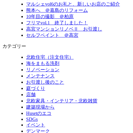
マルシェvol6のお礼と、新しいお店のご紹介
熊本へ ＠嘉島のリフォーム
10年目の撮影 ＠柏原
フリマvol.1 終了しました！
高宮マンションリノベⅡ お引渡し
セルフペイント ＠高宮
カテゴリー
北欧住宅（注文住宅）
海をまもる洗剤
リノベーション
メンテナンス
お引渡し後のこと
庭づくり
店舗
北欧家具・インテリア・北欧雑貨
建築現場から
Husetのエコ
SDGs
イベント
デンマーク