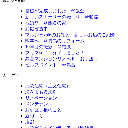
最近の投稿
基礎が完成しました ＠飯倉
新しいストーリーの始まり ＠粕屋
地鎮祭 ＠飯倉の家Ⅱ
お庭改造中
マルシェvol6のお礼と、新しいお店のご紹介
熊本へ ＠嘉島のリフォーム
10年目の撮影 ＠柏原
フリマvol.1 終了しました！
高宮マンションリノベⅡ お引渡し
セルフペイント ＠高宮
カテゴリー
北欧住宅（注文住宅）
海をまもる洗剤
リノベーション
メンテナンス
お引渡し後のこと
庭づくり
店舗
北欧家具・インテリア・北欧雑貨