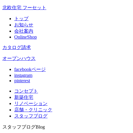
北欧住宅 フーセット
トップ
お知らせ
会社案内
OnlineShop
カタログ請求
オープンハウス
facebookページ
instagram
pinterest
コンセプト
新築住宅
リノベ
ーション
店舗
・クリニック
スタッフ
ブログ
スタッフブログ
Blog