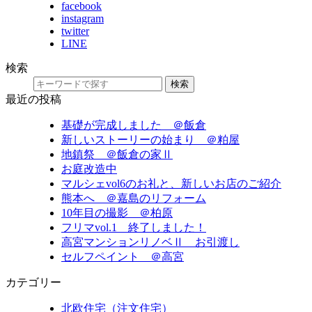
facebook
instagram
twitter
LINE
検索
検索
最近の投稿
基礎が完成しました ＠飯倉
新しいストーリーの始まり ＠粕屋
地鎮祭 ＠飯倉の家Ⅱ
お庭改造中
マルシェvol6のお礼と、新しいお店のご紹介
熊本へ ＠嘉島のリフォーム
10年目の撮影 ＠柏原
フリマvol.1 終了しました！
高宮マンションリノベⅡ お引渡し
セルフペイント ＠高宮
カテゴリー
北欧住宅（注文住宅）