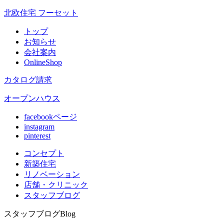
北欧住宅 フーセット
トップ
お知らせ
会社案内
OnlineShop
カタログ請求
オープンハウス
facebookページ
instagram
pinterest
コンセプト
新築住宅
リノベ
ーション
店舗
・クリニック
スタッフ
ブログ
スタッフブログ
Blog