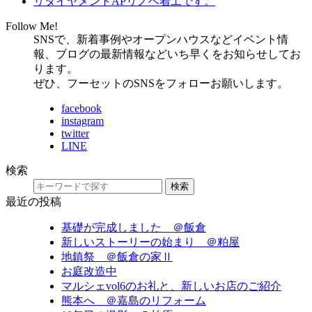
リタイヤメントAPリノベ着工です。
Follow Me!
SNSで、新着事例やオープンハウスなどイベント情
報、ブログの最新情報などいち早くをお知らせしてお
ります。
ぜひ、フーセットのSNSをフォローお願いします。
facebook
instagram
twitter
LINE
検索
検索
最近の投稿
基礎が完成しました ＠飯倉
新しいストーリーの始まり ＠粕屋
地鎮祭 ＠飯倉の家Ⅱ
お庭改造中
マルシェvol6のお礼と、新しいお店のご紹介
熊本へ ＠嘉島のリフォーム