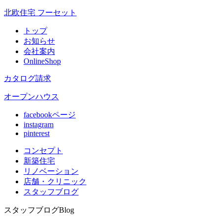
北欧住宅 フーセット
トップ
お知らせ
会社案内
OnlineShop
カタログ請求
オープンハウス
facebookページ
instagram
pinterest
コンセプト
新築住宅
リノベ
ーション
店舗
・クリニック
スタッフ
ブログ
スタッフブログ
Blog