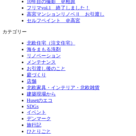
10年目の撮影 ＠柏原
フリマvol.1 終了しました！
高宮マンションリノベⅡ お引渡し
セルフペイント ＠高宮
カテゴリー
北欧住宅（注文住宅）
海をまもる洗剤
リノベーション
メンテナンス
お引渡し後のこと
庭づくり
店舗
北欧家具・インテリア・北欧雑貨
建築現場から
Husetのエコ
SDGs
イベント
デンマーク
旅行記
ひとりごと