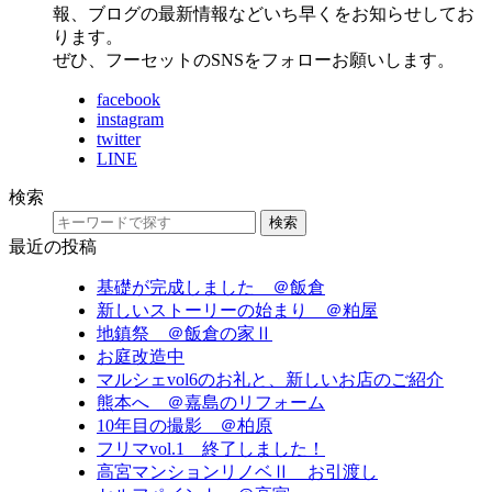
報、ブログの最新情報などいち早くをお知らせしてお
ります。
ぜひ、フーセットのSNSをフォローお願いします。
facebook
instagram
twitter
LINE
検索
検索
最近の投稿
基礎が完成しました ＠飯倉
新しいストーリーの始まり ＠粕屋
地鎮祭 ＠飯倉の家Ⅱ
お庭改造中
マルシェvol6のお礼と、新しいお店のご紹介
熊本へ ＠嘉島のリフォーム
10年目の撮影 ＠柏原
フリマvol.1 終了しました！
高宮マンションリノベⅡ お引渡し