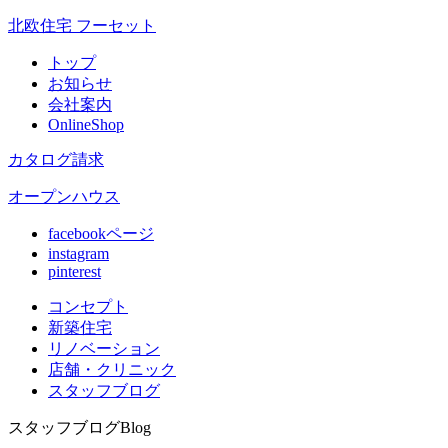
北欧住宅 フーセット
トップ
お知らせ
会社案内
OnlineShop
カタログ請求
オープンハウス
facebookページ
instagram
pinterest
コンセプト
新築住宅
リノベ
ーション
店舗
・クリニック
スタッフ
ブログ
スタッフブログ
Blog