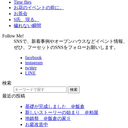
Time flies
お花のイベントの前に。
お茶会
S氏、現る。
穢れない瞬間
Follow Me!
SNSで、新着事例やオープンハウスなどイベント情報
ぜひ、フーセットのSNSをフォローお願いします。
facebook
instagram
twitter
LINE
検索
検索
最近の投稿
基礎が完成しました ＠飯倉
新しいストーリーの始まり ＠粕屋
地鎮祭 ＠飯倉の家Ⅱ
お庭改造中