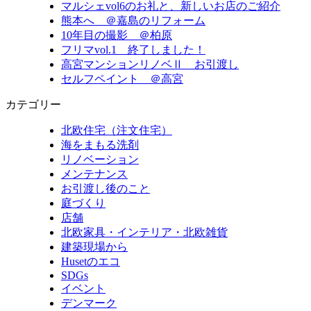
マルシェvol6のお礼と、新しいお店のご紹介
熊本へ ＠嘉島のリフォーム
10年目の撮影 ＠柏原
フリマvol.1 終了しました！
高宮マンションリノベⅡ お引渡し
セルフペイント ＠高宮
カテゴリー
北欧住宅（注文住宅）
海をまもる洗剤
リノベーション
メンテナンス
お引渡し後のこと
庭づくり
店舗
北欧家具・インテリア・北欧雑貨
建築現場から
Husetのエコ
SDGs
イベント
デンマーク