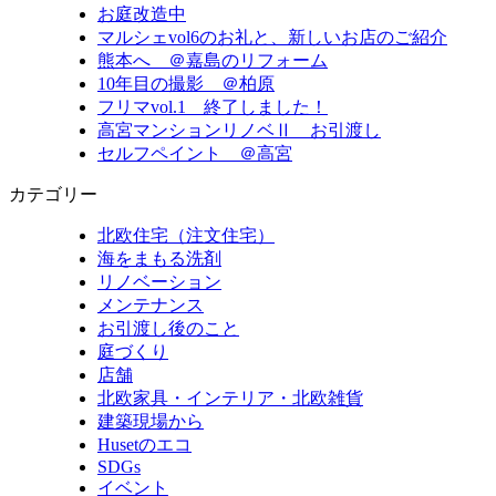
お庭改造中
マルシェvol6のお礼と、新しいお店のご紹介
熊本へ ＠嘉島のリフォーム
10年目の撮影 ＠柏原
フリマvol.1 終了しました！
高宮マンションリノベⅡ お引渡し
セルフペイント ＠高宮
カテゴリー
北欧住宅（注文住宅）
海をまもる洗剤
リノベーション
メンテナンス
お引渡し後のこと
庭づくり
店舗
北欧家具・インテリア・北欧雑貨
建築現場から
Husetのエコ
SDGs
イベント