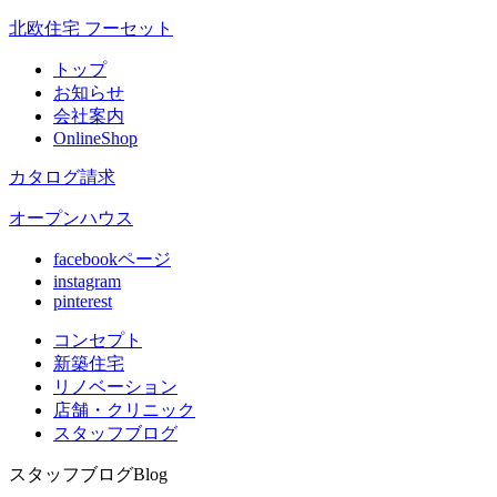
北欧住宅 フーセット
トップ
お知らせ
会社案内
OnlineShop
カタログ請求
オープンハウス
facebookページ
instagram
pinterest
コンセプト
新築住宅
リノベ
ーション
店舗
・クリニック
スタッフ
ブログ
スタッフブログ
Blog