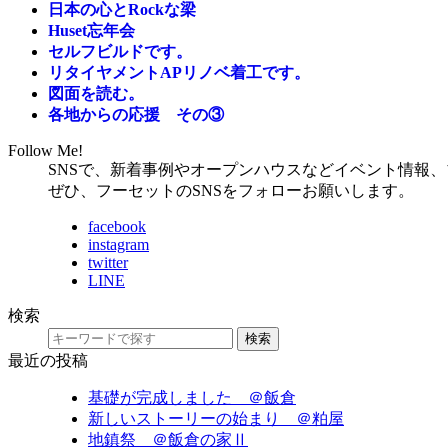
日本の心とRockな梁
Huset忘年会
セルフビルドです。
リタイヤメントAPリノベ着工です。
図面を読む。
各地からの応援 その③
Follow Me!
SNSで、新着事例やオープンハウスなどイベント情報
ぜひ、フーセットのSNSをフォローお願いします。
facebook
instagram
twitter
LINE
検索
検索
最近の投稿
基礎が完成しました ＠飯倉
新しいストーリーの始まり ＠粕屋
地鎮祭 ＠飯倉の家Ⅱ