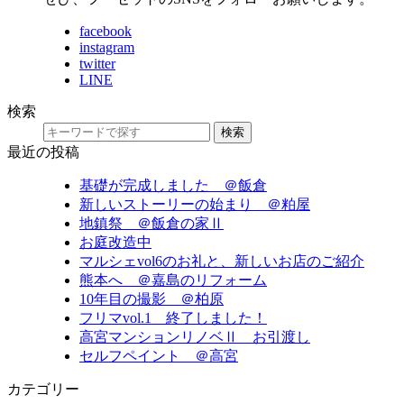
facebook
instagram
twitter
LINE
検索
検索
最近の投稿
基礎が完成しました ＠飯倉
新しいストーリーの始まり ＠粕屋
地鎮祭 ＠飯倉の家Ⅱ
お庭改造中
マルシェvol6のお礼と、新しいお店のご紹介
熊本へ ＠嘉島のリフォーム
10年目の撮影 ＠柏原
フリマvol.1 終了しました！
高宮マンションリノベⅡ お引渡し
セルフペイント ＠高宮
カテゴリー