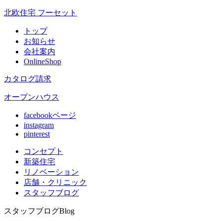
北欧住宅 フーセット
トップ
お知らせ
会社案内
OnlineShop
カタログ請求
オープンハウス
facebookページ
instagram
pinterest
コンセプト
新築住宅
リノベ
ーション
店舗
・クリニック
スタッフ
ブログ
スタッフブログ
Blog