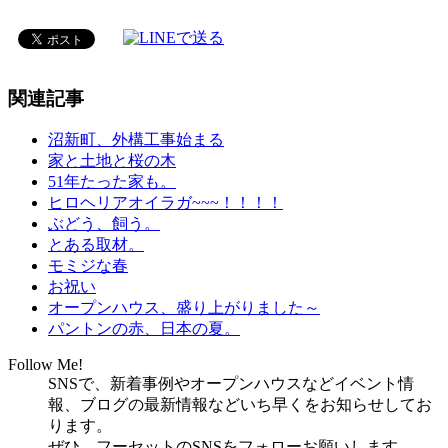
関連記事
沼新町、外構工事始まる
家と土地と桜の木
51年たった家も。
ヒロヘリアオイラガ~~~！！！！
ぶどう、飼う。
とある取材。
モミジな春
お祝い
オープンハウス、盛り上がりました～
パントンの赤、日本の夏。
Follow Me!
SNSで、新着事例やオープンハウスなどイベント情
報、ブログの最新情報などいち早くをお知らせしてお
ります。
ぜひ、フーセットのSNSをフォローお願いします。