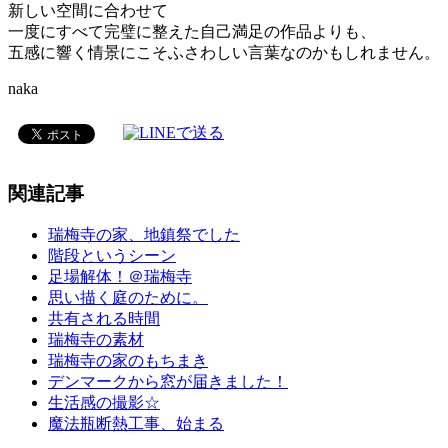
新しい空間に合わせて
一度にすべて完璧に整えた自己満足の作品よりも、
五感に響く情景にこそふさわしい言葉なのかもしれません。
naka
関連記事
瑞梅寺の家、地鎮祭でした
階段というシーン
足場解体！＠瑞梅寺
思い描く庭のために。
共有される時間
瑞梅寺の素材
瑞梅寺の家のもちまき
デンマークから窓が届きました！
生活感の撮影☆
魔法瓶断熱工事、始まる