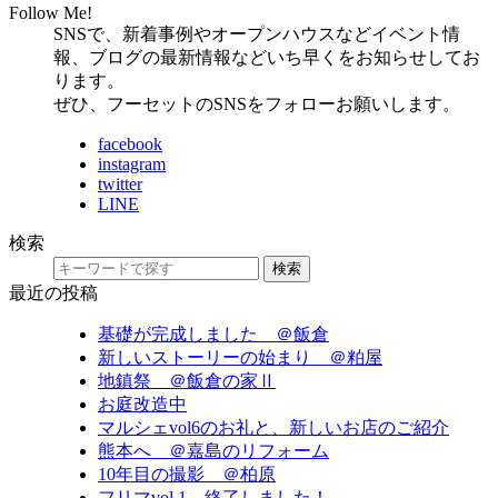
Follow Me!
SNSで、新着事例やオープンハウスなどイベント情
報、ブログの最新情報などいち早くをお知らせしてお
ります。
ぜひ、フーセットのSNSをフォローお願いします。
facebook
instagram
twitter
LINE
検索
検索
最近の投稿
基礎が完成しました ＠飯倉
新しいストーリーの始まり ＠粕屋
地鎮祭 ＠飯倉の家Ⅱ
お庭改造中
マルシェvol6のお礼と、新しいお店のご紹介
熊本へ ＠嘉島のリフォーム
10年目の撮影 ＠柏原
フリマvol.1 終了しました！