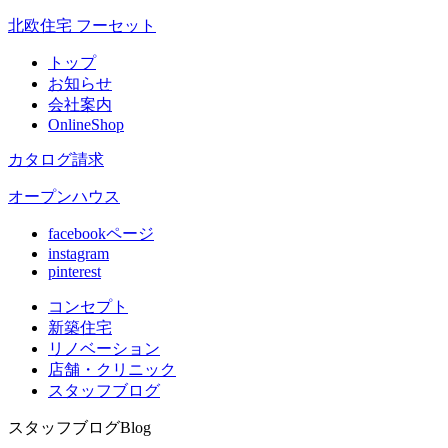
北欧住宅 フーセット
トップ
お知らせ
会社案内
OnlineShop
カタログ請求
オープンハウス
facebookページ
instagram
pinterest
コンセプト
新築住宅
リノベ
ーション
店舗
・クリニック
スタッフ
ブログ
スタッフブログ
Blog