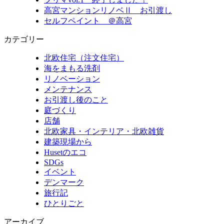
高宮マンションリノベⅡ お引渡し
セルフペイント ＠高宮
カテゴリー
北欧住宅（注文住宅）
海をまもる洗剤
リノベーション
メンテナンス
お引渡し後のこと
庭づくり
店舗
北欧家具・インテリア・北欧雑貨
建築現場から
Husetのエコ
SDGs
イベント
デンマーク
旅行記
ひとりごと
アーカイブ